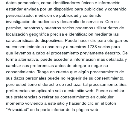
oficial en el palacio autonómico por parte del presidente
datos personales, como identificadores únicos e información
Vivas y la titular de Cultura. En la antesala del salón de
estándar enviada por un dispositivo para publicidad y contenido
personalizado, medición de publicidad y contenido,
actos el artista portugués Carlos Santos Marques ofreció la
investigación de audiencia y desarrollo de servicios.
Con su
primera de las demostraciones y hoy impartirá una de las
permiso, nosotros y nuestros socios podemos utilizar datos de
cuatro clases magistrales en el auditorio municipal.
localización geográfica precisa e identificación mediante las
Durante la jornada de hoy, las Murallas Reales y la plaza
características de dispositivos. Puede hacer clic para otorgarnos
su consentimiento a nosotros y a nuestros 1733 socios para
de África serán algunos de los escenarios que los
que llevemos a cabo el procesamiento previamente descrito. De
acuarelistas visitarán para buscar su inspiración en los
forma alternativa, puede acceder a información más detallada y
trabajos que los asistentes realizarán durante estas
cambiar sus preferencias antes de otorgar o negar su
jornadas. Además, los mejores trabajos podrán concursar
consentimiento.
Tenga en cuenta que algún procesamiento de
sus datos personales puede no requerir de su consentimiento,
en el certamen, cuyos premios se entregarán el lunes por
pero usted tiene el derecho de rechazar tal procesamiento. Sus
la tarde a modo de clausura del Encuentro.
preferencias se aplicarán solo a este sitio web. Puede cambiar
sus preferencias o retirar su consentimiento en cualquier
momento volviendo a este sitio y haciendo clic en el botón
"Privacidad" en la parte inferior de la página web.