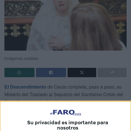
Imágenes cedidas
El Descendimiento
de Ceuta completa, paso a paso, su
Misterio del Traslado al Sepulcro del Santísimo Cristo del
Buen Fin. María de Cleofás es la nueva imagen que se
incorpora a este conjunto escultórico. Solo queda la talla
de San Juan para cerrar la composición del paso de esta
Su privacidad es importante para
Hermandad de Ceuta.
nosotros