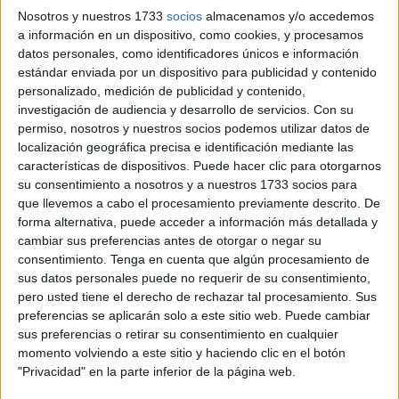
La imagen fue recogida el pasado sábado en el taller de
Nosotros y nuestros 1733
socios
almacenamos y/o accedemos
a información en un dispositivo, como cookies, y procesamos
su autor, el
imaginero sevillano
Juan Manuel Miñarro.
datos personales, como identificadores únicos e información
María de Cleofás ya está bajo la custodia de El
estándar enviada por un dispositivo para publicidad y contenido
Descendimiento, donde celebran su esperada llegada.
personalizado, medición de publicidad y contenido,
investigación de audiencia y desarrollo de servicios.
Con su
La talla de María de Cleofás, personaje bíblico que estuvo
permiso, nosotros y nuestros socios podemos utilizar datos de
presente en la crucifixión, acompañará esta
Semana
localización geográfica precisa e identificación mediante las
características de dispositivos. Puede hacer clic para otorgarnos
Santa
a María Santísima de la Concepción. Su
su consentimiento a nosotros y a nuestros 1733 socios para
desembarco en Ceuta días previos a la salida procesional
que llevemos a cabo el procesamiento previamente descrito. De
de la Cofradía no ha sido fruto del azar. Más bien, así lo
forma alternativa, puede acceder a información más detallada y
decidió la Hermandad con la idea de que los caballas la
cambiar sus preferencias antes de otorgar o negar su
consentimiento.
Tenga en cuenta que algún procesamiento de
conozcan este año en las calles.
sus datos personales puede no requerir de su consentimiento,
pero usted tiene el derecho de rechazar tal procesamiento. Sus
La imagen será bendecida antes del Viernes Santo. La
preferencias se aplicarán solo a este sitio web. Puede cambiar
talla recibirá la consagración este miércoles en el acto de
sus preferencias o retirar su consentimiento en cualquier
toma de posesión y jura de cargos de la nueva Junta de
momento volviendo a este sitio y haciendo clic en el botón
Gobierno de la Hermandad.
"Privacidad" en la parte inferior de la página web.