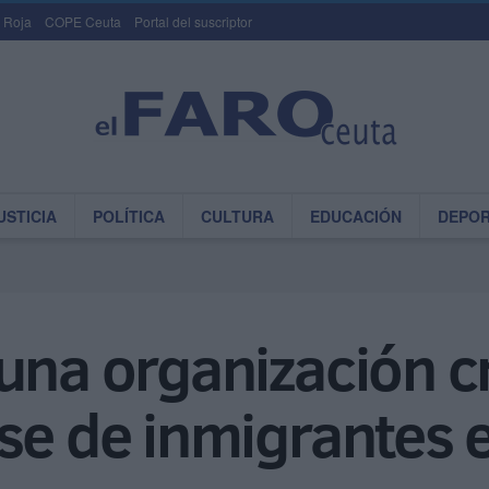
 Roja
COPE Ceuta
Portal del suscriptor
USTICIA
POLÍTICA
CULTURA
EDUCACIÓN
DEPO
una organización c
se de inmigrantes e