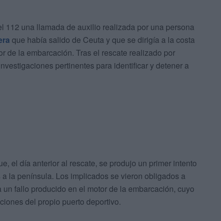
el 112 una llamada de auxilio realizada por una persona
era
que había salido de Ceuta y que se dirigía a la costa
or de la embarcación. Tras el rescate realizado por
 investigaciones pertinentes para identificar y detener a
, el día anterior al rescate, se produjo un primer intento
s a la península. Los implicados se vieron obligados a
a un fallo producido en el motor de la embarcación, cuyo
aciones del propio puerto deportivo.