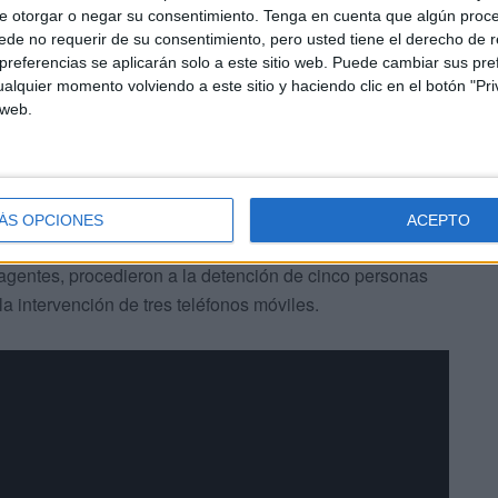
e otorgar o negar su consentimiento.
Tenga en cuenta que algún proc
iniciando nuevamente la ruta hacia las costas
de no requerir de su consentimiento, pero usted tiene el derecho de r
paró el motor en altamar, viéndose obligado a pedir
referencias se aplicarán solo a este sitio web. Puede cambiar sus pref
o rescatados por Salvamento Marítimo.
alquier momento volviendo a este sitio y haciendo clic en el botón "Pri
 web.
ÁS OPCIONES
ACEPTO
 agentes, procedieron a la detención de cinco personas
a intervención de tres teléfonos móviles.