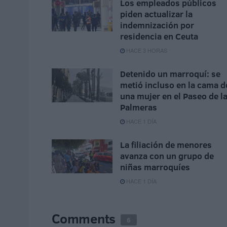
Los empleados públicos
piden actualizar la
indemnización por
residencia en Ceuta
HACE 3 HORAS
Detenido un marroquí: se
metió incluso en la cama d
una mujer en el Paseo de l
Palmeras
HACE 1 DÍA
La filiación de menores
avanza con un grupo de
niñas marroquíes
HACE 1 DÍA
Comments
6