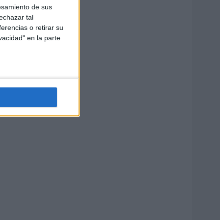
esamiento de sus
echazar tal
erencias o retirar su
vacidad" en la parte