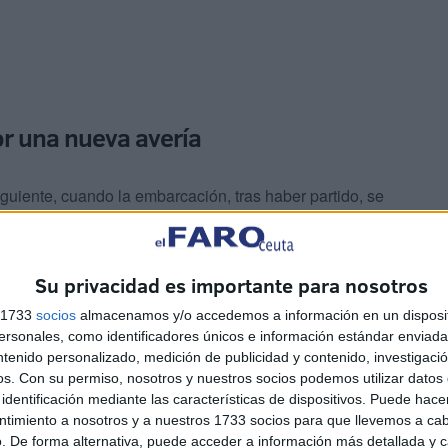
r una nueva avería
iguiente, cuando la embarcación, tras haber partido, se
mpo que entraba en su pantalán, accedió al puerto
 lancha para llevarla hasta el exterior del puerto,
Su privacidad es importante para nosotros
s 1733
socios
almacenamos y/o accedemos a información en un disposit
sonales, como identificadores únicos e información estándar enviada 
ntenido personalizado, medición de publicidad y contenido, investigaci
os.
Con su permiso, nosotros y nuestros socios podemos utilizar datos 
identificación mediante las características de dispositivos. Puede hacer
ntimiento a nosotros y a nuestros 1733 socios para que llevemos a ca
. De forma alternativa, puede acceder a información más detallada y 
donde volvió a hacerse cargo de la embarcación el