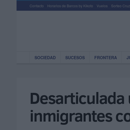
Contacto
Horarios de Barcos by Kikoto
Vuelos
Sorteo Cruz
SOCIEDAD
SUCESOS
FRONTERA
J
Desarticulada 
inmigrantes co