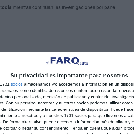
todia
mientras continúan las investigaciones por parte
os emplazamientos
Su privacidad es importante para nosotros
a simultánea en
Fez, Meknes, Sefrú e Imuzer
, unos
s 1731
socios
almacenamos y/o accedemos a información en un disposit
sonales, como identificadores únicos e información estándar enviada 
s de los contratos ficticios
, usados por estas personas
ntenido personalizado, medición de publicidad y contenido, investigaci
os.
Con su permiso, nosotros y nuestros socios podemos utilizar datos 
identificación mediante las características de dispositivos. Puede hacer
ntimiento a nosotros y a nuestros 1731 socios para que llevemos a ca
. De forma alternativa, puede acceder a información más detallada y 
e otorgar o negar su consentimiento.
Tenga en cuenta que algún proc