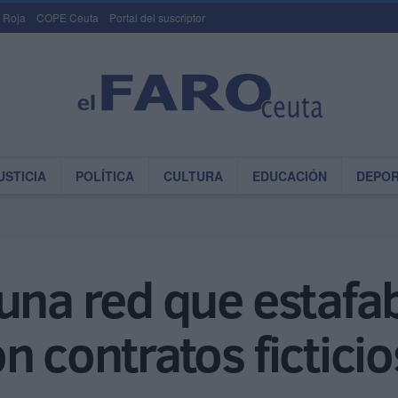
 Roja
COPE Ceuta
Portal del suscriptor
USTICIA
POLÍTICA
CULTURA
EDUCACIÓN
DEPO
una red que estafa
n contratos ficticio