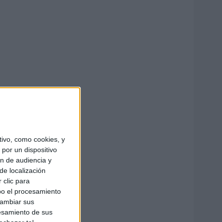
ivo, como cookies, y
por un dispositivo
ón de audiencia y
de localización
 clic para
bo el procesamiento
cambiar sus
esamiento de sus