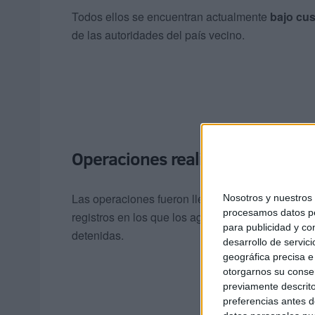
Todos ellos se encuentran actualmente
bajo cus
de las autoridades del país vecino.
Operaciones realizadas en vari
Las operaciones fueron llevadas a cabo de form
Nosotros y nuestro
procesamos datos per
registros en los que los agentes incautaron
copia
para publicidad y co
detenidas.
desarrollo de servici
geográfica precisa e 
otorgarnos su conse
previamente descrito
preferencias antes d