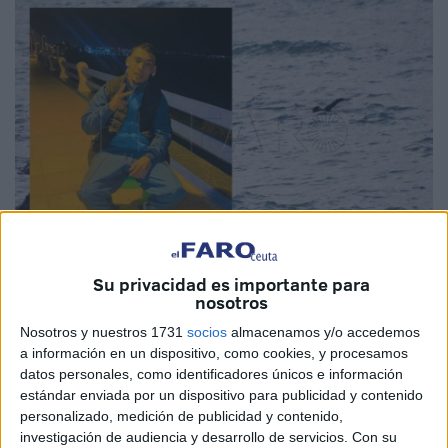
Su privacidad es importante para
Imagen cedida / archivo
nosotros
Nosotros y nuestros 1731
socios
almacenamos y/o accedemos
a información en un dispositivo, como cookies, y procesamos
datos personales, como identificadores únicos e información
Mohamed El Sabti es un marroquí de 22 años
estándar enviada por un dispositivo para publicidad y contenido
personalizado, medición de publicidad y contenido,
desaparecido
desde la noche del jueves cuando, a nado,
investigación de audiencia y desarrollo de servicios.
Con su
intentaba llegar de
Castillejos (Fnideq)
a Ceuta junto a