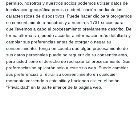
permiso, nosotros y nuestros socios podemos utilizar datos de
otros jóvenes que rondan edad.
localización geográfica precisa e identificación mediante las
características de dispositivos. Puede hacer clic para otorgarnos
Su familia pide ayuda para encontrarlo ya que hace cuatro
su consentimiento a nosotros y a nuestros 1731 socios para
días que no saben nada de él.
que llevemos a cabo el procesamiento previamente descrito. De
forma alternativa, puede acceder a información más detallada y
Como ha explicado su hermana a este periódico, nadie
cambiar sus preferencias antes de otorgar o negar su
consentimiento.
Tenga en cuenta que algún procesamiento de
conoce su paradero desde que, en mitad de la noche, se
sus datos personales puede no requerir de su consentimiento,
separó de sus amigos en el mar. Su teléfono móvil
pero usted tiene el derecho de rechazar tal procesamiento. Sus
tampoco da señal. La familia todavía alberga esperanzas
preferencias se aplicarán solo a este sitio web. Puede cambiar
de que siga con vida a pesar de que la
ruta marítima de
sus preferencias o retirar su consentimiento en cualquier
los espigones
puede ser mortal.
momento volviendo a este sitio y haciendo clic en el botón
"Privacidad" en la parte inferior de la página web.
Esta arriesgada travesía se puede decir que terminó mejor
para los compañeros de viaje de Mohamed: los tres fueron
rescatados con vida del agua por la Marina marroquí y uno
de ellos es quien ha explicado a su hermana qué ocurrió
en la
franja
marítima que separa Ceuta y Marruecos.