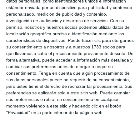
datos personales, como identificadores únicos e información
de prensa del Palacio de la Asamblea. Hablamos de la
estándar enviada por un dispositivo para publicidad y contenido
personalizado, medición de publicidad y contenido,
XXXI
Carrera de San Juan
, y XXV edición
Manuel
investigación de audiencia y desarrollo de servicios.
Con su
Carmona
.
permiso, nosotros y nuestros socios podemos utilizar datos de
localización geográfica precisa e identificación mediante las
Un
evento deportivo
que supone el pistoletazo de salida
características de dispositivos. Puede hacer clic para otorgarnos
a la temporada estival. Una prueba consolidada para
su consentimiento a nosotros y a nuestros 1733 socios para
“
hacer un poquito de deporte antes de la hoguera
”,
que llevemos a cabo el procesamiento previamente descrito. De
comentó Araceli García y, sobre todo, muy popular.
forma alternativa, puede acceder a información más detallada y
cambiar sus preferencias antes de otorgar o negar su
consentimiento.
Tenga en cuenta que algún procesamiento de
sus datos personales puede no requerir de su consentimiento,
pero usted tiene el derecho de rechazar tal procesamiento. Sus
preferencias se aplicarán solo a este sitio web. Puede cambiar
sus preferencias o retirar su consentimiento en cualquier
momento volviendo a este sitio y haciendo clic en el botón
"Privacidad" en la parte inferior de la página web.