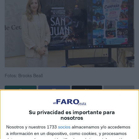
Fotos: Brooks Beall
El
verano deportivo
en Ceuta arrancará con una carrera
Su privacidad es importante para
especial. Una “
cita deportiva emblemática, mágica y
nosotros
querida”,
como la definió Araceli García, directora gerente
Nosotros y nuestros 1733
socios
almacenamos y/o accedemos
del ICD (Instituto Ceutí de Deportes) en el acto de
a información en un dispositivo, como cookies, y procesamos
presentación del evento esta mañana de viernes en la sala