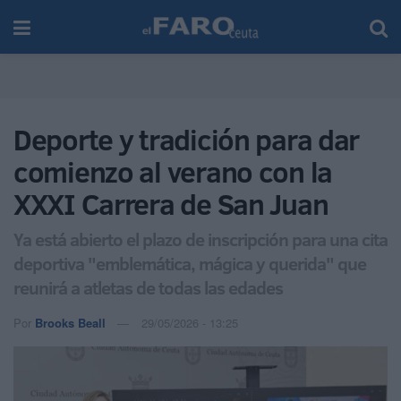
Deporte y tradición para dar
comienzo al verano con la
XXXI Carrera de San Juan
Ya está abierto el plazo de inscripción para una cita
deportiva "emblemática, mágica y querida" que
reunirá a atletas de todas las edades
Por
Brooks Beall
29/05/2026 - 13:25