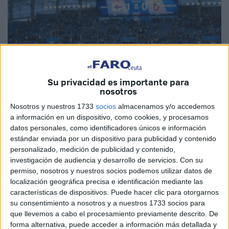
Su privacidad es importante para
nosotros
Nosotros y nuestros 1733
socios
almacenamos y/o accedemos
a información en un dispositivo, como cookies, y procesamos
Imagen de archivo
datos personales, como identificadores únicos e información
estándar enviada por un dispositivo para publicidad y contenido
personalizado, medición de publicidad y contenido,
investigación de audiencia y desarrollo de servicios.
Con su
permiso, nosotros y nuestros socios podemos utilizar datos de
Las entradas para el
Deportivo de la Coruña-
localización geográfica precisa e identificación mediante las
Agrupación Deportiva Ceuta
del próximo domingo a las
características de dispositivos. Puede hacer clic para otorgarnos
14:00 horas se podrán adquirir
a partir de esta tarde de
su consentimiento a nosotros y a nuestros 1733 socios para
lunes
. Así lo informa el club en un comunicado a través de
que llevemos a cabo el procesamiento previamente descrito. De
forma alternativa, puede acceder a información más detallada y
su página web.