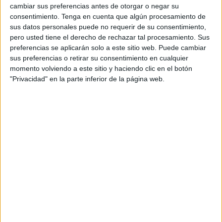
cambiar sus preferencias antes de otorgar o negar su
consentimiento.
Tenga en cuenta que algún procesamiento de
“
Ya está abierto el plazo para la solicitud de entradas
sus datos personales puede no requerir de su consentimiento,
para el decimoquinto encuentro de liga entre el RC
pero usted tiene el derecho de rechazar tal procesamiento. Sus
Deportivo de la Coruña y la AD Ceuta FC que tendrá el
preferencias se aplicarán solo a este sitio web. Puede cambiar
próximo domingo 23 de noviembre a las 14:00 horas”.
sus preferencias o retirar su consentimiento en cualquier
momento volviendo a este sitio y haciendo clic en el botón
El Deportivo de la Coruña ha dejado un total de
351
"Privacidad" en la parte inferior de la página web.
entradas
al Ceuta a razón de
20 euros
.
De lunes a miércoles
De lunes a miércoles a las 20:00 de la tarde de esta
semana,
se podrán solicitar las entradas
de manera
online en el apartado Experiencias
de la web de
https://adceutafc.compralaentrada.com/
Una vez obtenida la entrada, se enviará un correo al email
con el procedimiento a seguir.
La venta de entradas