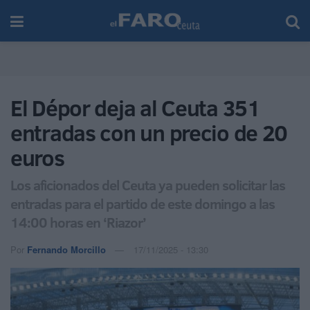
El Dépor deja al Ceuta 351
entradas con un precio de 20
euros
Los aficionados del Ceuta ya pueden solicitar las
entradas para el partido de este domingo a las
14:00 horas en ‘Riazor’
Por
Fernando Morcillo
17/11/2025 - 13:30