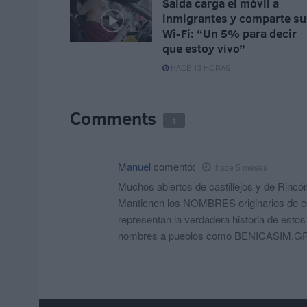
Saida carga el móvil a
inmigrantes y comparte su
Wi-Fi: “Un 5% para decir
que estoy vivo”
HACE 13 HORAS
Comments
1
Manuel
comentó:
hace 5 meses
Muchos abiertos de castillejos y de Rincó
Mantienen los NOMBRES originarios de es
representan la verdadera historia de esto
nombres a pueblos como BENICASIM,GR