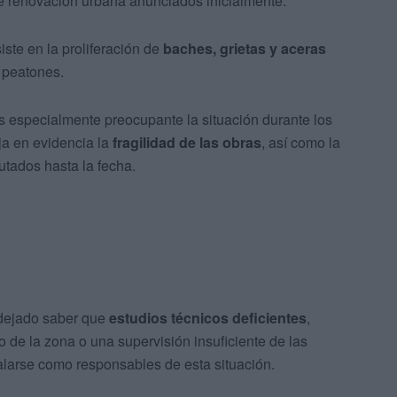
de renovación urbana anunciados inicialmente.
ste en la proliferación de
baches, grietas y aceras
y peatones.
es especialmente preocupante la situación durante los
ja en evidencia la
fragilidad de las obras
, así como la
cutados hasta la fecha.
 dejado saber que
estudios técnicos deficientes
,
 de la zona o una supervisión insuficiente de las
larse como responsables de esta situación.