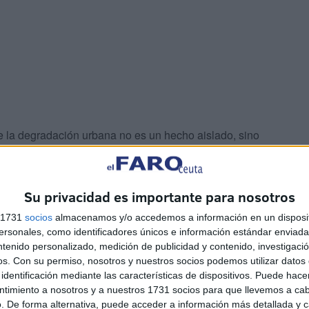
 la degradación urbana no es un hecho aislado, sino
inación social
entre la población.
problemas estructurales como el
desempleo juvenil
y el
Su privacidad es importante para nosotros
o una profunda
crisis de confianza
hacia las autoridades
s 1731
socios
almacenamos y/o accedemos a información en un disposit
sonales, como identificadores únicos e información estándar enviada 
ntenido personalizado, medición de publicidad y contenido, investigaci
os.
Con su permiso, nosotros y nuestros socios podemos utilizar datos 
identificación mediante las características de dispositivos. Puede hacer
ntimiento a nosotros y a nuestros 1731 socios para que llevemos a ca
. De forma alternativa, puede acceder a información más detallada y 