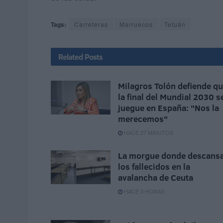
Tags:
Carreteras
Marruecos
Tetuán
Related
Posts
Milagros Tolón defiende q
la final del Mundial 2030 s
juegue en España: "Nos la
merecemos"
HACE 27 MINUTOS
La morgue donde descans
los fallecidos en la
avalancha de Ceuta
HACE 3 HORAS