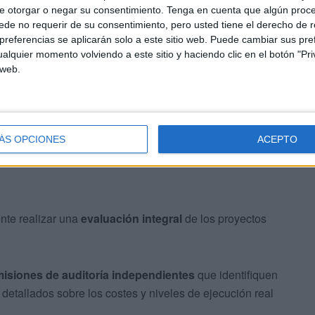
e otorgar o negar su consentimiento.
Tenga en cuenta que algún proc
de no requerir de su consentimiento, pero usted tiene el derecho de r
transparencia respecto a los contratos públicos y el
referencias se aplicarán solo a este sitio web. Puede cambiar sus pref
a ciudad.
alquier momento volviendo a este sitio y haciendo clic en el botón "Pri
 web.
as
ÁS OPCIONES
ACEPTO
nte realizar una
evaluación integral
de los proyectos
isiones de auditoría independientes
que identifiquen
detallados sobre los costes y niveles de ejecución real