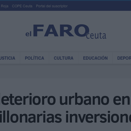
 Roja
COPE Ceuta
Portal del suscriptor
USTICIA
POLÍTICA
CULTURA
EDUCACIÓN
DEPO
eterioro urbano en 
illonarias inversion