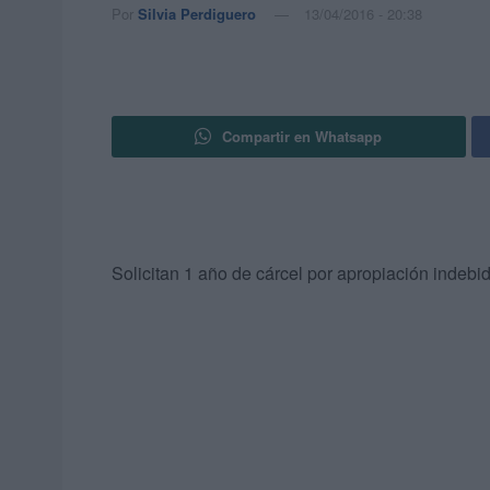
Por
Silvia Perdiguero
13/04/2016 - 20:38
Compartir en Whatsapp
Solicitan 1 año de cárcel por apropiación indebi