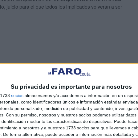
io, juicio para el que todos los implicados volverán a ser
Su privacidad es importante para nosotros
s 1733
socios
almacenamos y/o accedemos a información en un disposit
EEUU respalda la soberanía
sonales, como identificadores únicos e información estándar enviada 
es
española de Ceuta y Melilla
ntenido personalizado, medición de publicidad y contenido, investigaci
e
HACE 40 MINUTOS
os.
Con su permiso, nosotros y nuestros socios podemos utilizar datos 
identificación mediante las características de dispositivos. Puede hacer
ntimiento a nosotros y a nuestros 1733 socios para que llevemos a ca
Usuarios de playas de Ceuta
. De forma alternativa, puede acceder a información más detallada y 