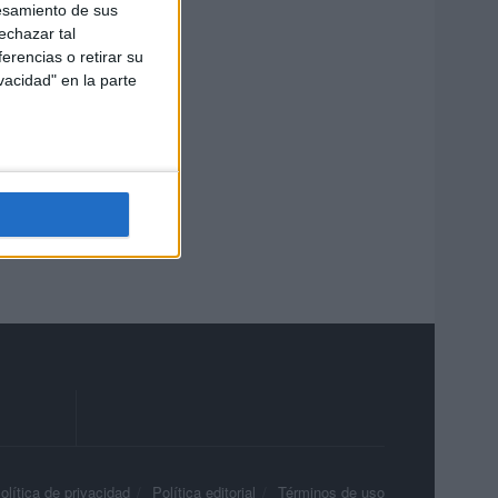
esamiento de sus
echazar tal
erencias o retirar su
vacidad" en la parte
olítica de privacidad
Política editorial
Términos de uso