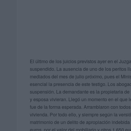
El último de los juicios previstos ayer en el Juz
suspendido. La ausencia de uno de los peritos l
mediados del mes de julio próximo, pues el Minis
esencial la presencia de este testigo. Los abog
suspensión. La demandante es la propietaria de 
y esposa vivieran. Llegó un momento en el que l
fue de la forma esperada. Arramblaron con todo
vivienda. Por todo ello, y siempre según la versi
matrimonio de un delito de apropiación indebida 
euros, por el valor del mobiliario y otros 1.650 e