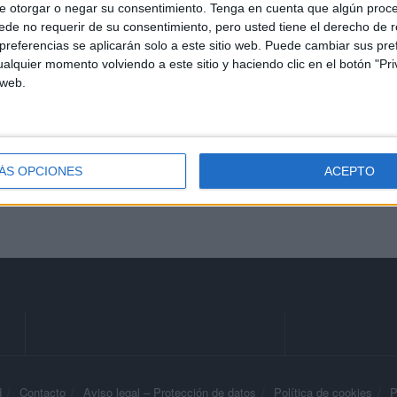
piden más vigilancia y
e otorgar o negar su consentimiento.
Tenga en cuenta que algún proc
limpieza tras la crisis
de no requerir de su consentimiento, pero usted tiene el derecho de r
migratoria
referencias se aplicarán solo a este sitio web. Puede cambiar sus pref
alquier momento volviendo a este sitio y haciendo clic en el botón "Pri
HACE 2 HORAS
 web.
En una ciudad sin límites
HACE 2 HORAS
ÁS OPCIONES
ACEPTO
d
Contacto
Aviso legal – Protección de datos
Política de cookies
P