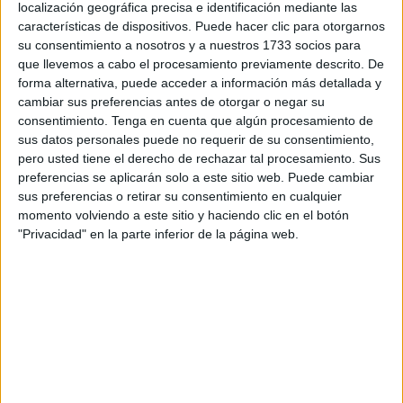
localización geográfica precisa e identificación mediante las
características de dispositivos. Puede hacer clic para otorgarnos
Miles de ceutíes sacrificaron ayer corderos para festejar la
su consentimiento a nosotros y a nuestros 1733 socios para
que es considerada como la mayor celebración del
que llevemos a cabo el procesamiento previamente descrito. De
calendario musulmán: la Pascua del Sacrificio. Un rito que
forma alternativa, puede acceder a información más detallada y
cambiar sus preferencias antes de otorgar o negar su
tuvo lugar después del rezo colectivo al aire libre que
consentimiento.
Tenga en cuenta que algún procesamiento de
congregó a los fieles en la parcela de Loma Margarita, la
sus datos personales puede no requerir de su consentimiento,
explanada de Sidi Embarek y en las mezquitas que
pero usted tiene el derecho de rechazar tal procesamiento. Sus
abrieron sus puertas.
preferencias se aplicarán solo a este sitio web. Puede cambiar
sus preferencias o retirar su consentimiento en cualquier
Al concluir el rezo los musulmanes regresaron a sus
momento volviendo a este sitio y haciendo clic en el botón
"Privacidad" en la parte inferior de la página web.
casas, donde celebraron el sacrificio en callejuelas,
porches, patios de vecinos o bien en alguna de las 22
carpas habilitadas por la Ciudad Autónoma. Los
seguidores de esta confesión se cambiaron entonces sus
mejores galas, con las que fueron a la musal-la, y se
dispusieron a degollar al animal que dios puso en la
trayectoria de la hoja de Ibrahim salvando así a su hijo.
Una incisión de cuchillo en el cuello, con el ejemplar