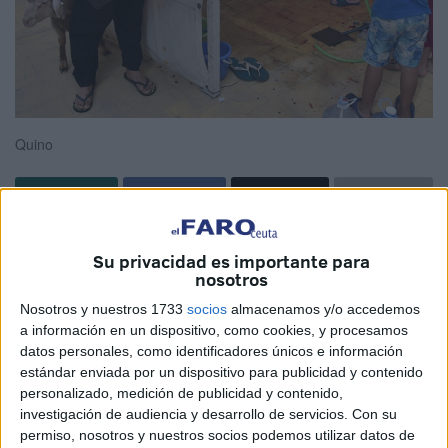
Quino
Su privacidad es importante para
Tras degollar y desollar a la res, ayer
nosotros
cocinaron el hígado y los callos antes de
Nosotros y nuestros 1733
socios
almacenamos y/o accedemos
preparar los guisos con la carne.
a información en un dispositivo, como cookies, y procesamos
datos personales, como identificadores únicos e información
Los vecinos desvelaron en qué se fijan a la
estándar enviada por un dispositivo para publicidad y contenido
personalizado, medición de publicidad y contenido,
hora de adquirir el ejemplar y celebraron
investigación de audiencia y desarrollo de servicios.
Con su
la fiesta en comunidad.
permiso, nosotros y nuestros socios podemos utilizar datos de