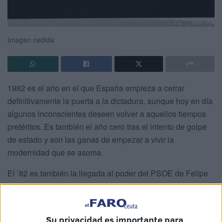
Imagen cedida
1982 es el año en el que España empieza a cerrar
definitivamente la puerta a la dictadura, aunque hoy en día
algunos inconscientes deseen volver a aquellos tiempos
pretéritos. Es también el año cero tras el intento de golpe
de estado y son las ganas de empezar a vivir la
modernidad que se asoma.
El ’82 es también la llegada al poder del PSOE de Felipe
González, y la implosión de muchos partidos “menores” de
derecha e izquierda con implantación nacional que
terminan por desaparecer. Es el inicio de un bipartidismo
Su privacidad es importante para