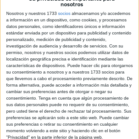
que va a imponer sus reglas durante varias décadas.
nosotros
Nosotros y nuestros 1733
socios
almacenamos y/o accedemos
El PCE, por su parte, es definitivamente desplazado por el
a información en un dispositivo, como cookies, y procesamos
voto útil al partido socialista. Cosecha unos resultados
datos personales, como identificadores únicos e información
lamentables en aquellos comicios y, además, debe cargar
estándar enviada por un dispositivo para publicidad y contenido
con un Santiago Carrillo que se niega a dimitir. La manera
personalizado, medición de publicidad y contenido,
investigación de audiencia y desarrollo de servicios.
Con su
de aferrarse al sillón del secretario general, como en
permiso, nosotros y nuestros socios podemos utilizar datos de
tiempos del ordeno y mando, ya no se tolera en la
localización geográfica precisa e identificación mediante las
militancia comunista de los ’80. Es la desagregación de
características de dispositivos. Puede hacer clic para otorgarnos
las figuras más representativas del partido en todos los
su consentimiento a nosotros y a nuestros 1733 socios para
ámbitos. Victor Manuel es una de esas caras conocidas
que llevemos a cabo el procesamiento previamente descrito. De
forma alternativa, puede acceder a información más detallada y
que ya no están dispuesta a aceptar el rancio
cambiar sus preferencias antes de otorgar o negar su
semiestalinismo
de Carrillo, y pega el portazo.
consentimiento.
Tenga en cuenta que algún procesamiento de
sus datos personales puede no requerir de su consentimiento,
Después de componer “
Esto no es una canción
”, en la
pero usted tiene el derecho de rechazar tal procesamiento. Sus
que clama el famoso “
aquí cabemos todos, o no cabe ni
preferencias se aplicarán solo a este sitio web. Puede cambiar
Dios
” tras el ante reseñado golpe de Tejero (y muchos
sus preferencias o retirar su consentimiento en cualquier
momento volviendo a este sitio y haciendo clic en el botón
más), Victor Manuel graba “
Déjame en Paz
”. Algunos ven
"Privacidad" en la parte inferior de la página web.