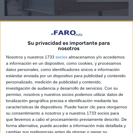
Imagen de archivo
Su privacidad es importante para
nosotros
Los sindicatos se han unido para denunciar la situación
Nosotros y nuestros 1733
socios
almacenamos y/o accedemos
registrada en el área de Menores, hasta el punto de
a información en un dispositivo, como cookies, y procesamos
amenazar con acudir a la Fiscalía. Una situación que
datos personales, como identificadores únicos e información
afecta directamente a la plantilla y que incide en el
estándar enviada por un dispositivo para publicidad y contenido
personalizado, medición de publicidad y contenido,
tratamiento y control que se tiene sobre los niños, gestión
investigación de audiencia y desarrollo de servicios.
Con su
que asumió la Ciudad a finales de los años 90 para recibir
permiso, nosotros y nuestros socios podemos utilizar datos de
transferencias sin medir las consecuencias de lo que era
localización geográfica precisa e identificación mediante las
algo más que una vía de inyección económica. Nunca ha
características de dispositivos. Puede hacer clic para otorgarnos
su consentimiento a nosotros y a nuestros 1733 socios para
sabido cómo asumir con cierta profesionalidad la patata
que llevemos a cabo el procesamiento previamente descrito. De
caliente en la que terminó convirtiendo el área, hasta el
forma alternativa, puede acceder a información más detallada y
punto de haber dado pie a espectáculos en los que
cambiar sus preferencias antes de otorgar o negar su