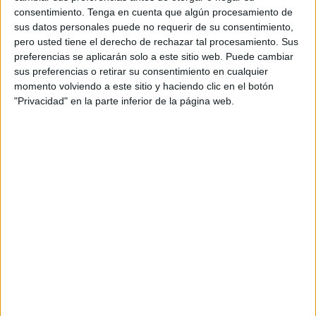
terminar ejerciendo de plañideros para que el Estado
consentimiento.
Tenga en cuenta que algún procesamiento de
sus datos personales puede no requerir de su consentimiento,
recupere lo que cedió.
pero usted tiene el derecho de rechazar tal procesamiento. Sus
preferencias se aplicarán solo a este sitio web. Puede cambiar
La Ciudad se justifica ante el caos formado diciendo que lo
sus preferencias o retirar su consentimiento en cualquier
que pretende es organizar mejor a los trabajadores del
momento volviendo a este sitio y haciendo clic en el botón
Área, sacándose de la chistera un personal que no existe y
"Privacidad" en la parte inferior de la página web.
unos medios que nunca se han cubierto como se debían.
Por eso siempre hay follones, por eso nunca se termina de
normalizar lo que desde hace tiempo se viene reclamando:
una plantilla adecuada a las necesidades y medios
suficientes.
La falta de personal provoca situaciones que la ciudadanía
debe conocer, episodios críticos como la no existencia de
un número adecuado de educadores en relación a los
menores acogidos, hasta el extremo de que habrá días en
los que ni siquiera se podrá contar con un solo de estos
profesionales. Pero eso es lo que no interesa contar. Es