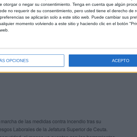
e otorgar o negar su consentimiento.
Tenga en cuenta que algún proc
de no requerir de su consentimiento, pero usted tiene el derecho de r
referencias se aplicarán solo a este sitio web. Puede cambiar sus pref
alquier momento volviendo a este sitio y haciendo clic en el botón "Pri
 web.
ealización de los simulacros de intervención que exige la
ene establecidos la propia Dirección General de la
ÁS OPCIONES
ACEPTO
 marcha de las medidas contra incendio tras su
esgos Laborales de la Jefatura Superior de Ceuta.