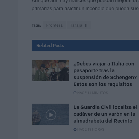
Aunque aún hay matices que puedan mejorar la s
primarias para asistir un incendio que pueda su
Tags:
Frontera
Tarajal II
Related
Posts
¿Debes viajar a Italia con
pasaporte tras la
suspensión de Schengen?
Estos son los requisitos
HACE 14 MINUTOS
La Guardia Civil localiza el
cadáver de un varón en la
almadrabeta del Recinto
HACE 19 HORAS