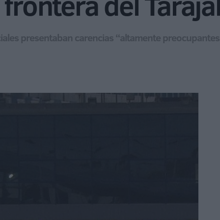
frontera del Taraja
ciales presentaban carencias “altamente preocupantes”