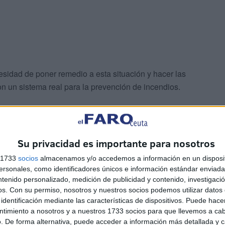
cesidad de poner remedio a esta situación y hacer las
n un sistema real para la prevención de incendios.
Su privacidad es importante para nosotros
s 1733
socios
almacenamos y/o accedemos a información en un disposit
sonales, como identificadores únicos e información estándar enviada 
o en marcha las bocas de incendio equipadas (mangueras
ntenido personalizado, medición de publicidad y contenido, investigaci
an inutilizadas desde hace mas de un año por permanecer
os.
Con su permiso, nosotros y nuestros socios podemos utilizar datos 
que ser renovadas, así como los pulsadores de alarma,
identificación mediante las características de dispositivos. Puede hacer
rimera intervención que exceda del conato de incendio,
ntimiento a nosotros y a nuestros 1733 socios para que llevemos a ca
. De forma alternativa, puede acceder a información más detallada y 