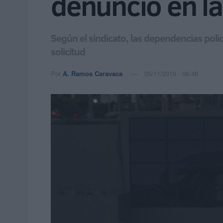
denunció en la 
Según el sindicato, las dependencias poli
solicitud
Por
A. Ramos Caravaca
05/11/2019 - 06:48