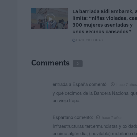
La barriada Sidi Embarek, a
límite: “niñas violadas, cas
300 mujeres asentadas y
unos vecinos cansados”
HACE 20 HORAS
Comments
2
entrada a España
comentó:
hace 7 años
y qué decimos de la Bandera Nacional que
un viejo trapo.
Espartano
comentó:
hace 7 años
Infraestructuras tercermundistas y oxidada
encima algún día, (inevitable) mobiliario 