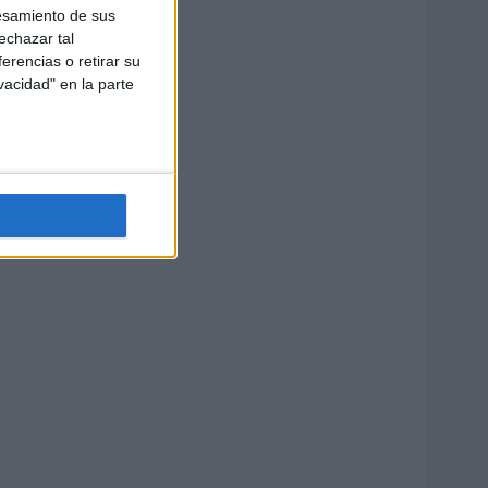
esamiento de sus
echazar tal
erencias o retirar su
vacidad" en la parte