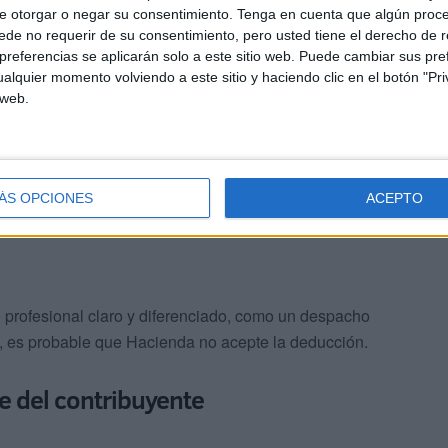
educir la totalidad de la factura, salvo en el caso poco
e otorgar o negar su consentimiento.
Tenga en cuenta que algún proc
mente con fines profesionales.
de no requerir de su consentimiento, pero usted tiene el derecho de r
referencias se aplicarán solo a este sitio web. Puede cambiar sus pref
alquier momento volviendo a este sitio y haciendo clic en el botón "Pri
n, es necesario haber comunicado previamente a la
 web.
plea para trabajar. Este
trámite se realiza mediante el
ÁS OPCIONES
ACEPTO
 profesional claro y diferenciado, como un despacho
da, es probable que Hacienda no acepte la deducción.
e del contribuyente