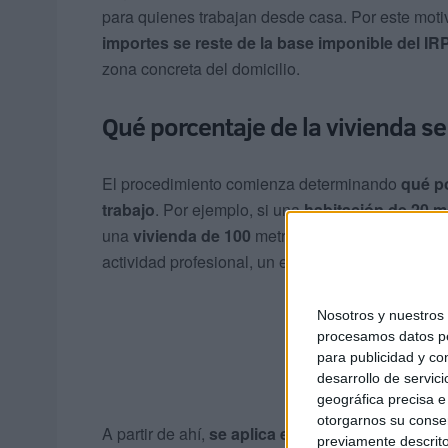
para quienes trabajan desde casa. Por este motiv
importes se reste de la base imponible del IR
zona concreta del domicilio.
Qué porcentaje de la vivienda 
El procedimiento comienza determinando
qué po
trabajo
. Por ejemplo, si una
habitación de 20 
una
vivienda de 100
metros cuadrados, se cons
actividad profesional, un ejemplo que ponen de
Nosotros y nuestro
procesamos datos per
para publicidad y co
desarrollo de servici
geográfica precisa e 
otorgarnos su conse
A partir de ahí,
se aplica el 30% sobre esa propo
previamente descrito