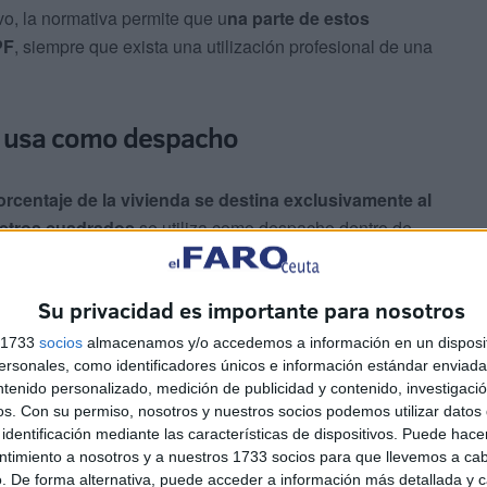
o, la normativa permite que u
na parte de estos
PF
, siempre que exista una utilización profesional de una
se usa como despacho
rcentaje de la vivienda se destina exclusivamente al
metros cuadrados
se utiliza como despacho dentro de
iderará que el
20% del inmueble
está afecto a la
sde
Business Insider
.
Su privacidad es importante para nosotros
s 1733
socios
almacenamos y/o accedemos a información en un disposit
sonales, como identificadores únicos e información estándar enviada 
ntenido personalizado, medición de publicidad y contenido, investigaci
os.
Con su permiso, nosotros y nuestros socios podemos utilizar datos 
identificación mediante las características de dispositivos. Puede hacer
ntimiento a nosotros y a nuestros 1733 socios para que llevemos a ca
rción del gasto total de los suministros, incluido
. De forma alternativa, puede acceder a información más detallada y 