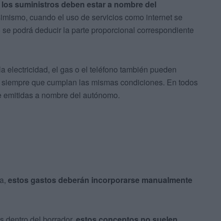
e los suministros deben estar a nombre del
simismo, cuando el uso de servicios como internet se
o se podrá deducir la parte proporcional correspondiente
a electricidad, el gas o el teléfono también pueden
s, siempre que cumplan las mismas condiciones. En todos
te emitidas a nombre del autónomo.
ta,
estos gastos deberán incorporarse manualmente
s dentro del borrador,
estos conceptos no suelen