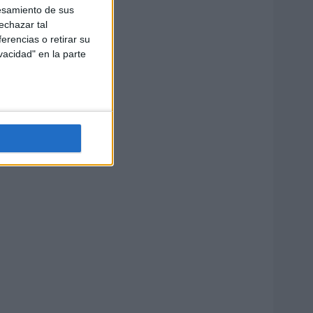
esamiento de sus
echazar tal
erencias o retirar su
vacidad" en la parte