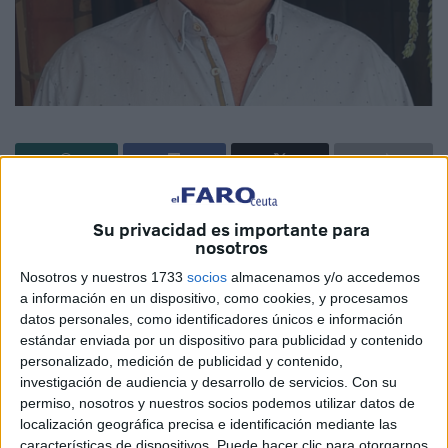
Hoy quiero hablar de un buen amigo, ante todo, luego
Su privacidad es importante para
compañero de profesión que ha sido durante mucho
nosotros
tiempo. Se trata de don Francisco Muñoz Aguilar. Muchos
Nosotros y nuestros 1733
socios
almacenamos y/o accedemos
dirán y ¿quién es este hombre? Pues nos tendríamos que
a información en un dispositivo, como cookies, y procesamos
situar hace muchos años, cuando nuestros hombres de
datos personales, como identificadores únicos e información
pecho de lata se encontraban por el espacio español
estándar enviada por un dispositivo para publicidad y contenido
intentando buscar soluciones a las inhumanas situaciones
personalizado, medición de publicidad y contenido,
investigación de audiencia y desarrollo de servicios.
Con su
que teníamos que afrontar todos los días del año.
permiso, nosotros y nuestros socios podemos utilizar datos de
localización geográfica precisa e identificación mediante las
No existía un horario semanal.
características de dispositivos. Puede hacer clic para otorgarnos