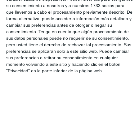
su consentimiento a nosotros y a nuestros 1733 socios para
Éramos esclavos del uniforme.
que llevemos a cabo el procesamiento previamente descrito. De
forma alternativa, puede acceder a información más detallada y
Nos trataban con la punta del pie.
cambiar sus preferencias antes de otorgar o negar su
consentimiento.
Tenga en cuenta que algún procesamiento de
Y gracias, repito, a grandes hombres como este pequeño
sus datos personales puede no requerir de su consentimiento,
guardia civil de estatura, porque de hombría está más que
pero usted tiene el derecho de rechazar tal procesamiento. Sus
demostrado, que vale mucho más que unos pocos de
preferencias se aplicarán solo a este sitio web. Puede cambiar
nosotros. Se pusieron manos a la obra para buscar
sus preferencias o retirar su consentimiento en cualquier
momento volviendo a este sitio y haciendo clic en el botón
soluciones a lo que todos decían que no se podía hacer.
"Privacidad" en la parte inferior de la página web.
Sin embargo él sabía que podía. Pues sí que se ha hecho.
Gracias a cabezas pensantes como la tuya. Que quedan
muy pocas y deberían de intentar buscar más como tú.
Aunque ya he dicho que eres un ejemplar único.
Sacar el tiempo de donde no lo había.
Buscar las reuniones para paliar los problemas.