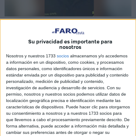
Imagen cedida
Su privacidad es importante para
nosotros
Resumir toda una vida en pocas palabras es pensar en un
Nosotros y nuestros 1733
socios
almacenamos y/o accedemos
hombre de la seguridad pública más concretamente a la
a información en un dispositivo, como cookies, y procesamos
datos personales, como identificadores únicos e información
Guardia Civil que ha cabalgado entre el GRS de Zaragoza
estándar enviada por un dispositivo para publicidad y contenido
donde fue unos de los fundadores en 1988 y la
personalizado, medición de publicidad y contenido,
Comandancia de Ceuta en la que aterrizó en 1996.
investigación de audiencia y desarrollo de servicios.
Con su
permiso, nosotros y nuestros socios podemos utilizar datos de
Él estuvo en los inicios del empujón de las entradas
localización geográfica precisa e identificación mediante las
masivas de los subsaharianos por nuestra frágil frontera
características de dispositivos. Puede hacer clic para otorgarnos
donde los métodos eran de las expulsiones en caliente,
su consentimiento a nosotros y a nuestros 1733 socios para
que llevemos a cabo el procesamiento previamente descrito. De
para evitar las entradas en nuestro territorio, que fueron
forma alternativa, puede acceder a información más detallada y
muy abundantes.
cambiar sus preferencias antes de otorgar o negar su