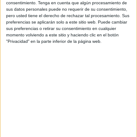
consentimiento.
Tenga en cuenta que algún procesamiento de
Y muchas intervenciones en los lugares de combate de
sus datos personales puede no requerir de su consentimiento,
Benzú, Cochineras y otros parajes donde la fortuna era
pero usted tiene el derecho de rechazar tal procesamiento. Sus
para los narcotraficantes e inmigrantes, ya que no existía
preferencias se aplicarán solo a este sitio web. Puede cambiar
sus preferencias o retirar su consentimiento en cualquier
el apoyo por mar del Servicio Marítimo.
momento volviendo a este sitio y haciendo clic en el botón
"Privacidad" en la parte inferior de la página web.
Nos cuenta que una madrugada interceptaron una
"patera", de grandes dimensiones y la fueron a llevar al
puerto deportivo, sin fijarse en las malas condiciones que
tenía el suelo de la embarcación, en estado deplorable,
teniendo que saltar por la zona de Benítez, ya que le
llegaban el agua hasta la cintura. "Si no lo hubiéramos
hecho hubiera habido más de una viuda".
Las noches las dedicábamos a los apostaderos y gracias a
las filtraciones de los "malos", nos valió para tener un
"soplo" sobre una furgoneta que podría tener sustancias
nocivas para la salud pública, y ya fuera de nuestro horario
laboral la cogimos y dio positivo en ocultar en su interior