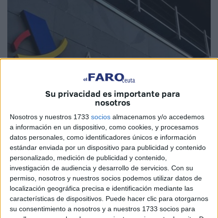
Su privacidad es importante para
nosotros
Nosotros y nuestros 1733
socios
almacenamos y/o accedemos
Imagen de archivo
a información en un dispositivo, como cookies, y procesamos
datos personales, como identificadores únicos e información
estándar enviada por un dispositivo para publicidad y contenido
personalizado, medición de publicidad y contenido,
investigación de audiencia y desarrollo de servicios.
Con su
El número de referencia es fundamental para hacer la
permiso, nosotros y nuestros socios podemos utilizar datos de
declaración de la Renta
, cuyo plazo de presentación
localización geográfica precisa e identificación mediante las
arranca el próximo miércoles, 3 de abril, aunque todavía
características de dispositivos. Puede hacer clic para otorgarnos
muchos vecinos de Ceuta tienen dudas sobre qué es o
su consentimiento a nosotros y a nuestros 1733 socios para