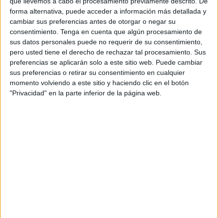
que llevemos a cabo el procesamiento previamente descrito. De
cómo se consigue.
forma alternativa, puede acceder a información más detallada y
cambiar sus preferencias antes de otorgar o negar su
Es importante destacar que este número permite acceder a
consentimiento.
Tenga en cuenta que algún procesamiento de
los
distintos servicios de Renta disponibles
para cada
sus datos personales puede no requerir de su consentimiento,
campaña, desde solicitar cita previa hasta obtener su
pero usted tiene el derecho de rechazar tal procesamiento. Sus
declaración mediante el sistema Renta WEB y presentar la
preferencias se aplicarán solo a este sitio web. Puede cambiar
sus preferencias o retirar su consentimiento en cualquier
declaración de
IRPF
.
momento volviendo a este sitio y haciendo clic en el botón
"Privacidad" en la parte inferior de la página web.
Además, existen otros trámites, como la solicitud de un
certificado tributario
de IRPF, que admiten la
identificación con el número de referencia, sin necesidad
de un certificado, DNI electrónico o registro en Cl@ve.
Por tanto, este número, compuesto por seis caracteres, es
fundamental para llevar a cabo los trámites en materia
tributaria. Sin embargo, el proceso para obtenerlo ha
cambiado respecto a lo que conocíamos.
Así lo señala la propia Agencia Tributaria: "Las referencias