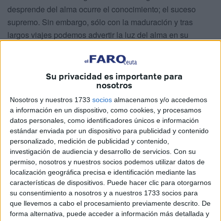
desprende del alma ocurre el conocimiento; el suceso
supremo. Sin embargo, sólo con la maduración y tras
largos viajes podemos advertir la luz del alma en su
plenitud, la verdad indisoluble de una existencia
placentera: el lenguaje de la humildad.
Su privacidad es importante para
Todo lo que ocurre ante nuestros ojos carece de valor si no
nosotros
le damos la dimensión adecuada, su lugar en la escala
Nosotros y nuestros 1733
socios
almacenamos y/o accedemos
evolutiva, o en la estirpe de los pensamientos. Si algo
a información en un dispositivo, como cookies, y procesamos
alcanza máximo valor diremos que es necesario, ¿y se os
datos personales, como identificadores únicos e información
estándar enviada por un dispositivo para publicidad y contenido
ocurre algo más necesario que una gota de agua? Esa
personalizado, medición de publicidad y contenido,
gota de agua que se desprende del hielo de las cumbres y
investigación de audiencia y desarrollo de servicios.
Con su
que acabará irrigando los campos de la abundancia.
permiso, nosotros y nuestros socios podemos utilizar datos de
localización geográfica precisa e identificación mediante las
Una gota de agua tiene el mismo valor que la inmensidad
características de dispositivos. Puede hacer clic para otorgarnos
de los mares multicolor, ya que ambos son el símbolo de la
su consentimiento a nosotros y a nuestros 1733 socios para
vida. Como la humildad es el símbolo de la pureza.
que llevemos a cabo el procesamiento previamente descrito. De
forma alternativa, puede acceder a información más detallada y