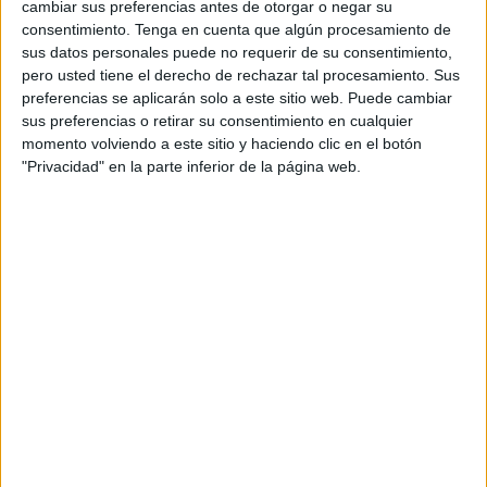
Di más bien que caminaste por hondos valles, y que
cambiar sus preferencias antes de otorgar o negar su
consentimiento.
Tenga en cuenta que algún procesamiento de
despertaste del sueño efímero de la sin razón. Busca en tu
sus datos personales puede no requerir de su consentimiento,
interior el signo de la pureza y una luz en la retina indicará
pero usted tiene el derecho de rechazar tal procesamiento. Sus
el fin de la confusión”. La verdad es que mi sistema de
preferencias se aplicarán solo a este sitio web. Puede cambiar
comunicación está un poco chapado a la antigua. Se basa
sus preferencias o retirar su consentimiento en cualquier
momento volviendo a este sitio y haciendo clic en el botón
en cuartillas cuadriculadas de veintiséis renglones, y eso
"Privacidad" en la parte inferior de la página web.
sí, no más de dos veces a la semana y con bolígrafos de
gel. Allí alcanzo mi ser.
Y quizá por ello accedí a hacer un cursillo intensivo de
portavoz ante los medios de comunicación. Se trataba de
dotarnos de herramientas para representar con nuestra voz
y la imagen al movimiento asociativo pro salud mental
desde la experiencia en primera persona. Difícil arte el
manejo de la palabra hablada en tiempo real: fue mi
conclusión.
En Madrid, dos chicas, tan expertas como entusiastas, nos