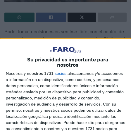
Poder tomar decisiones es sentirse libre, con el control de
la vida, de ese timón que marca nuestro rumbo. El día está
cargado de decisiones, desde que nos levantamos hasta
que nos acostamos. Algunas de ellas no tienen relevancia
Su privacidad es importante para
pero otras pueden marcar nuestras vidas. Como diría el
nosotros
diseñador de videojuegos Ken Levine, “todos tomamos
Nosotros y nuestros 1731
socios
almacenamos y/o accedemos
decisiones y al final estas decisiones nos definen”. El
a información en un dispositivo, como cookies, y procesamos
problema está cuando no todos podemos tomarlas.
datos personales, como identificadores únicos e información
estándar enviada por un dispositivo para publicidad y contenido
A lo largo de los años, a personas con discapacidad
personalizado, medición de publicidad y contenido,
intelectual se les negó, y se les sigue negando, el derecho
investigación de audiencia y desarrollo de servicios.
Con su
permiso, nosotros y nuestros socios podemos utilizar datos de
a tomar decisiones tales como el lugar de residencia, tener
localización geográfica precisa e identificación mediante las
hijos o no, trabajar o no, cómo gastar su dinero o sobre
características de dispositivos. Puede hacer clic para otorgarnos
innumerables cuestiones de la vida cotidiana.
su consentimiento a nosotros y a nuestros 1731 socios para