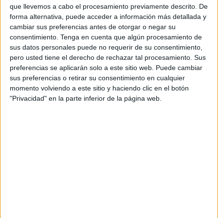
que llevemos a cabo el procesamiento previamente descrito. De
Inclusion international explica en su ‘Informe mundial
forma alternativa, puede acceder a información más detallada y
sobre el derecho a decidir’ (2014) que “la denegación de
cambiar sus preferencias antes de otorgar o negar su
consentimiento.
Tenga en cuenta que algún procesamiento de
estos derechos, a menudo, se oculta en discursos de
sus datos personales puede no requerir de su consentimiento,
protección e intereses superiores” pero que “bajo el
pero usted tiene el derecho de rechazar tal procesamiento. Sus
prejuicio contra las personas con discapacidad intelectual
preferencias se aplicarán solo a este sitio web. Puede cambiar
hay mucho más que una actitud paternalista: hay una falta
sus preferencias o retirar su consentimiento en cualquier
momento volviendo a este sitio y haciendo clic en el botón
de reconocimiento de su condición humana y de persona”.
"Privacidad" en la parte inferior de la página web.
España debe abolir la sustitución en la adopción de
decisiones. Es lo que le dice la Organización de Naciones
Unidas al Estado en su último informe sobre la situación
de los derechos de las personas con discapacidad en
España. El autor de este documento es el Comité sobre
los Derechos de las Personas con Discapacidad, que
muestra su preocupación por que el Código Civil
“contemple la privación de la capacidad jurídica de la
persona por motivo de discapacidad, y que mantenga la