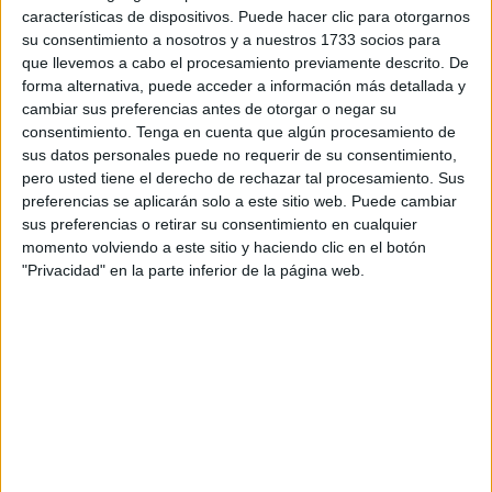
hasta el punto de convertirse siempre en un taquillazo.
características de dispositivos. Puede hacer clic para otorgarnos
su consentimiento a nosotros y a nuestros 1733 socios para
El aire moderno de esta entrega tiene más de la popular
que llevemos a cabo el procesamiento previamente descrito. De
serie de Cobra Kai y su argumento de la película original
forma alternativa, puede acceder a información más detallada y
de 1984, donde Ralph Macchio, aquí productor, se hizo un
cambiar sus preferencias antes de otorgar o negar su
hueco en el estrellato de los iconos del cine interpretando
consentimiento.
Tenga en cuenta que algún procesamiento de
sus datos personales puede no requerir de su consentimiento,
a un Daniel-san adolescente, talludito y sensei en esta
pero usted tiene el derecho de rechazar tal procesamiento. Sus
cinta. Por lo demás, y de ahí aquello de lo “de los chinos”,
preferencias se aplicarán solo a este sitio web. Puede cambiar
el protagonista joven en vias de adiestrar es un chaval de
sus preferencias o retirar su consentimiento en cualquier
Pekín, practicante de kung-fu y entrenado por su tío (Jackie
momento volviendo a este sitio y haciendo clic en el botón
"Privacidad" en la parte inferior de la página web.
Chan, la otra pata del banco), que se traslada a Nueva
York, empieza a sufrir bullying en el instituto, se enamora
de una chica cuyo ex novio es un as del milenario arte
marcial y bla, bla, bla… ¿les suena? Pues el caso es que
sigue funcionando como un cohete para emocionar a la
chiquillería, que salen del cine con ganas de estampar a
alguien, preferentemente malvado, con una buena dosis
de patada en el gaznate tras pirueta efectista.