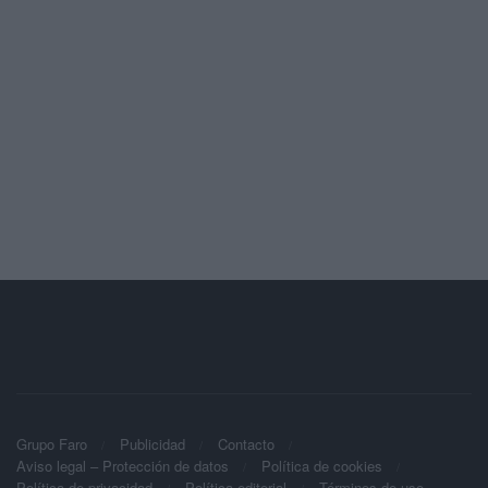
Grupo Faro
Publicidad
Contacto
Aviso legal – Protección de datos
Política de cookies
Política de privacidad
Política editorial
Términos de uso