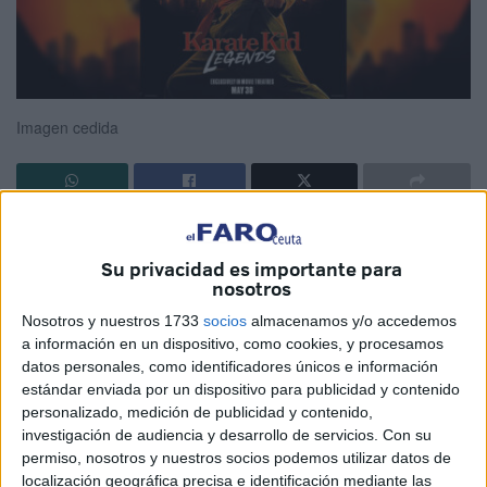
Imagen cedida
No debe entenderse mal la expresión cuando afirmamos
buscando el doble sentido humorístico que Karate Kid:
Su privacidad es importante para
nosotros
Legends es “la versión de los chinos” de la saga. No hay
que darle el sentido estricto de “producto industrial de baja
Nosotros y nuestros 1733
socios
almacenamos y/o accedemos
calidad a buen precio que copia a otro producto popular en
a información en un dispositivo, como cookies, y procesamos
datos personales, como identificadores únicos e información
ventas”. Porque un poco copia, sí que es, todas las
estándar enviada por un dispositivo para publicidad y contenido
propuestas relacionadas con Karate Kid tienen poco
personalizado, medición de publicidad y contenido,
espacio para la sorpresa y explota una y otra vez la misma
investigación de audiencia y desarrollo de servicios.
Con su
historia, inverosímil, vista hasta la saciedad y divertidísima
permiso, nosotros y nuestros socios podemos utilizar datos de
localización geográfica precisa e identificación mediante las