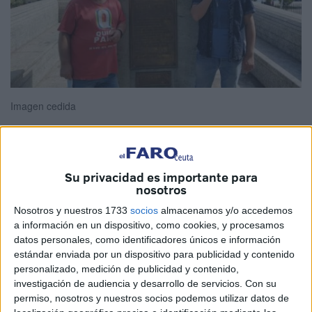
Imagen cedida
Hace ya la friolera de 21 años llegué a Ceuta. Desde
Su privacidad es importante para
nosotros
Algeciras veía sus luces, el estrecho, el Hacho. Sabía que
otro continente, otra ciudad me llamaba en silencio. Las
Nosotros y nuestros 1733
socios
almacenamos y/o accedemos
a información en un dispositivo, como cookies, y procesamos
cortas distancias nos parecen miles de kilómetros de viaje
datos personales, como identificadores únicos e información
cuando, en realidad , estamos a una hora de navegación.
estándar enviada por un dispositivo para publicidad y contenido
personalizado, medición de publicidad y contenido,
Y así, hace 21 años me puse en brazos del destino: un
investigación de audiencia y desarrollo de servicios.
Con su
pequeño macuto, un pantalón vaquero, algunas notas para
permiso, nosotros y nuestros socios podemos utilizar datos de
repasar en el ferri y nada más.