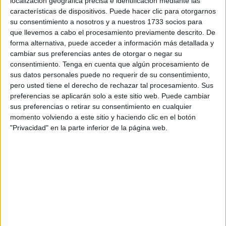
localización geográfica precisa e identificación mediante las
características de dispositivos. Puede hacer clic para otorgarnos
Es cierto que a Ceuta se viene por algo y, como dice el
su consentimiento a nosotros y a nuestros 1733 socios para
dicho: “ se viene llorando y se va llorando el doble”.
que llevemos a cabo el procesamiento previamente descrito. De
forma alternativa, puede acceder a información más detallada y
Mi ruta era presentarme a unas oposiciones, probar suerte
cambiar sus preferencias antes de otorgar o negar su
consentimiento.
Tenga en cuenta que algún procesamiento de
el año que menos había estudiado; así pisaría la
sus datos personales puede no requerir de su consentimiento,
legendaria España en otro continente. Entre dos mares,
pero usted tiene el derecho de rechazar tal procesamiento. Sus
una tierra de mitos, contrastes, culturas y tradiciones tan
preferencias se aplicarán solo a este sitio web. Puede cambiar
desconocidas en nuestro país.
sus preferencias o retirar su consentimiento en cualquier
momento volviendo a este sitio y haciendo clic en el botón
Lo cierto es que los dioses me tendieron una trampa para
"Privacidad" en la parte inferior de la página web.
concederme mis deseos. En diez días el destino quiso que
ganara una plaza allende los mares, un lugar muy lejano,
más allá del mar.
Me sequé las lágrimas y decidí construir una vida,
mezclarme con la magia de esta ciudad de los prodigios
en la que todo parece un relato, un cuento de las mil y