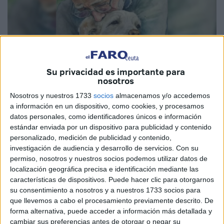
Su privacidad es importante para
nosotros
Imagen cedida
Nosotros y nuestros 1733
socios
almacenamos y/o accedemos
a información en un dispositivo, como cookies, y procesamos
datos personales, como identificadores únicos e información
estándar enviada por un dispositivo para publicidad y contenido
Llevamos varias semanas viendo artículos sobre la
personalizado, medición de publicidad y contenido,
campaña de concienciación de la ciudadanía para que se
investigación de audiencia y desarrollo de servicios.
Con su
permiso, nosotros y nuestros socios podemos utilizar datos de
apruebe por la Ciudad la construcción de una incineradora
localización geográfica precisa e identificación mediante las
de mascotas municipal, decir que esta propuesta cuenta,
características de dispositivos. Puede hacer clic para otorgarnos
como no podría ser de otra manera, con el apoyo de
su consentimiento a nosotros y a nuestros 1733 socios para
DAUBMA, es por eso por lo que informamos de las
que llevemos a cabo el procesamiento previamente descrito. De
forma alternativa, puede acceder a información más detallada y
acciones que se pueden tomar por parte de las personas
cambiar sus preferencias antes de otorgar o negar su