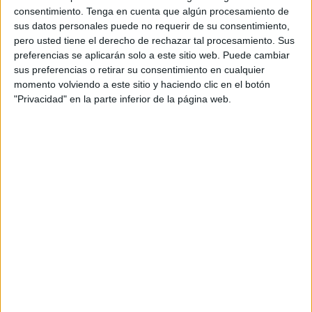
que llevan la campaña de concienciación y presión al
consentimiento.
Tenga en cuenta que algún procesamiento de
Ejecutivo ceutí.
sus datos personales puede no requerir de su consentimiento,
pero usted tiene el derecho de rechazar tal procesamiento. Sus
Al tratarse de la ciudad autónoma de Ceuta, es importante
preferencias se aplicarán solo a este sitio web. Puede cambiar
considerar las particularidades legales y administrativas
sus preferencias o retirar su consentimiento en cualquier
momento volviendo a este sitio y haciendo clic en el botón
de este territorio. Aunque tiene competencias similares a
"Privacidad" en la parte inferior de la página web.
las de un municipio, también cuenta con un Estatuto de
Autonomía que le otorga competencias adicionales, y esto
podría influir en el proceso para exigir el cumplimiento de
la decisión.
En este caso, lo primero es consultar el Estatuto de
Autonomía de Ceuta. Comprobar si se menciona algún
mecanismo para garantizar el cumplimiento de las
decisiones del pleno, donde se aprobó la construcción de
la incineradora por parte de la Consejería de Asuntos
Sociales.
Lo segundo es recurrir al Consejo de Transparencia. La