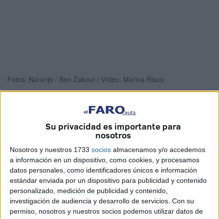
Fotos: Naranjo / Ben Zakour / Vídeo: Marina Risco
Su privacidad es importante para
Ceuta se ha despertado este lunes intentando asimilar el
nosotros
fallecimiento del
deportista
y militar, Darío Duzmán. El
Nosotros y nuestros 1733
socios
almacenamos y/o accedemos
joven de 33 años
fallecido
tras la disputa de un encuentro
a información en un dispositivo, como cookies, y procesamos
de la Regional Preferente en la tarde del domingo en el
datos personales, como identificadores únicos e información
‘José Benoliel’
.
estándar enviada por un dispositivo para publicidad y contenido
personalizado, medición de publicidad y contenido,
Este lunes se le ha dado su último adiós entre lágrimas y
investigación de audiencia y desarrollo de servicios.
Con su
con todos los honores que merecía. Sus compañeros del
permiso, nosotros y nuestros socios podemos utilizar datos de