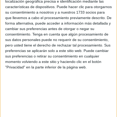
localización geográfica precisa e identificación mediante las
Ring-7 han querido rendir homenaje a una persona que
características de dispositivos. Puede hacer clic para otorgarnos
era muy querida en el Jaral y al que todos recuerdan con
su consentimiento a nosotros y a nuestros 1733 socios para
su imborrable sonrisa.
que llevemos a cabo el procesamiento previamente descrito. De
forma alternativa, puede acceder a información más detallada y
Cientos de ciudadanos han estado presentes para arropar
cambiar sus preferencias antes de otorgar o negar su
a la familia en un gesto que merecía Duzmán. Ha quedado
consentimiento.
Tenga en cuenta que algún procesamiento de
claro que su
memoria
estará presente para siempre en los
sus datos personales puede no requerir de su consentimiento,
pero usted tiene el derecho de rechazar tal procesamiento. Sus
corazones de todos los ceutíes.
preferencias se aplicarán solo a este sitio web. Puede cambiar
sus preferencias o retirar su consentimiento en cualquier
Sus propios compañeros fueron los que portaron el ataúd
momento volviendo a este sitio y haciendo clic en el botón
a hombros como señal de respeto y, visiblemente
"Privacidad" en la parte inferior de la página web.
emocionados, llevaron con orgullo el cuerpo de Duzmán.
El porte del ataúd a hombros fue presenciado por sus
seres queridos y por quienes fueron compañeros de
Ingenieros además de integrantes de otras unidades que
conforman el Ejército de Ceuta. A la misma vez sonaba ‘la
muerte no es el final’ con emoción en todos los presentes.