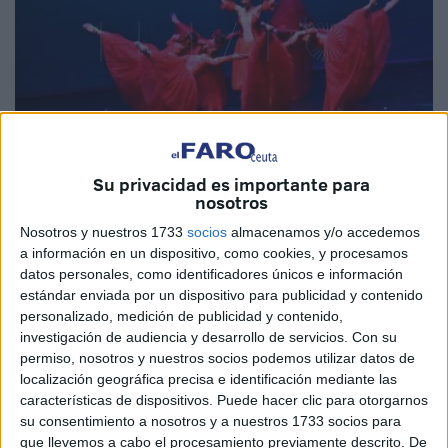
Su privacidad es importante para
nosotros
Imagen de archivo
Nosotros y nuestros 1733
socios
almacenamos y/o accedemos
a información en un dispositivo, como cookies, y procesamos
datos personales, como identificadores únicos e información
estándar enviada por un dispositivo para publicidad y contenido
La fugacidad de la
danza
consumará su idilio con la
personalizado, medición de publicidad y contenido,
sempiternidad de la
pintura
el próximo 3 de junio en
investigación de audiencia y desarrollo de servicios.
Con su
Ceuta. La
Escuela de Danza de Rosa Founaud
llevará
permiso, nosotros y nuestros socios podemos utilizar datos de
localización geográfica precisa e identificación mediante las
sobre las tablas del
auditorio de Ceuta
el espectáculo
características de dispositivos. Puede hacer clic para otorgarnos
'
Efímero y Eterno
'. Una función en la que los bailarines
su consentimiento a nosotros y a nuestros 1733 socios para
darán vida a obras pictóricas de algunos de los autores
que llevemos a cabo el procesamiento previamente descrito. De