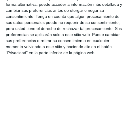
más famosos de la historia con la danza como hilo
forma alternativa, puede acceder a información más detallada y
conductor.
cambiar sus preferencias antes de otorgar o negar su
consentimiento.
Tenga en cuenta que algún procesamiento de
Durante una hora aproximadamente, cuadros de todas las
sus datos personales puede no requerir de su consentimiento,
pero usted tiene el derecho de rechazar tal procesamiento. Sus
épocas históricas se transformarán en bellos pasos de
preferencias se aplicarán solo a este sitio web. Puede cambiar
baile, convirtiendo en movimiento a través de la danza
sus preferencias o retirar su consentimiento en cualquier
clásica, española y contemporánea su expresión,
momento volviendo a este sitio y haciendo clic en el botón
emociones y colores.
"Privacidad" en la parte inferior de la página web.
Un espectáculo que "vuelve a fusionar el arte y la vida, la
belleza de lo efímero frente a lo eterno,
de la danza frente al arte en que se inspira" y en el que
participarán medio centenar de bailarinas
poniendo sobre el escenario el aprendizaje, el esfuerzo y
las ilusiones de todo un curso.
Se trata del primero de los dos espectáculos que llevará la