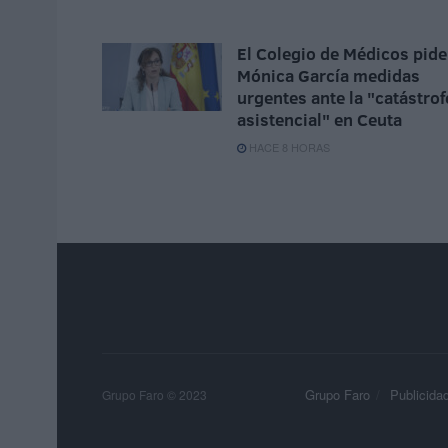
El Colegio de Médicos pide
Mónica García medidas
urgentes ante la "catástrof
asistencial" en Ceuta
HACE 8 HORAS
Grupo Faro
Publicida
Grupo Faro © 2023