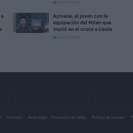
HACE 8 HORAS
 a
Aymane, el joven con la
equipación del Milan que
e
murió en el cruce a Ceuta
HACE 8 HORAS
d
Contacto
Aviso legal – Protección de datos
Política de cookies
P