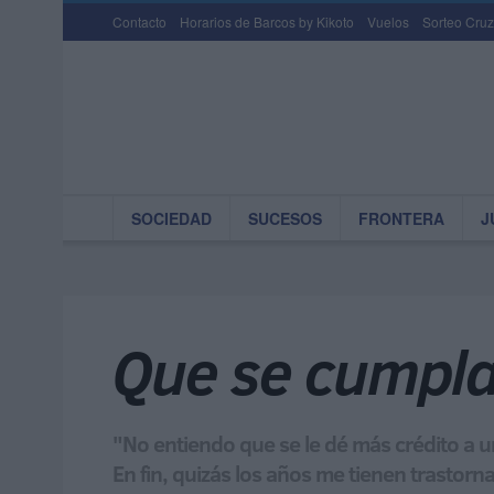
Contacto
Horarios de Barcos by Kikoto
Vuelos
Sorteo Cruz
SOCIEDAD
SUCESOS
FRONTERA
J
Que se cumpla
"No entiendo que se le dé más crédito a 
En fin, quizás los años me tienen trastorn