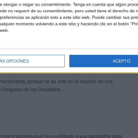
también aparece la reclamación de profesión de riesgo.
e otorgar o negar su consentimiento.
Tenga en cuenta que algún proc
de no requerir de su consentimiento, pero usted tiene el derecho de r
referencias se aplicarán solo a este sitio web. Puede cambiar sus pref
alquier momento volviendo a este sitio y haciendo clic en el botón "Pri
 web.
propuesta de profesión de riesgo no tenemos la certeza
emos de ese derecho, algo desmoralizante si consideramos
ÁS OPCIONES
ACEPTO
itución del Estado.
moralizante, porque no se voto en la reunión de una
l Congreso de los Diputados.
organizaciones que ha movilizado a sus asociados para