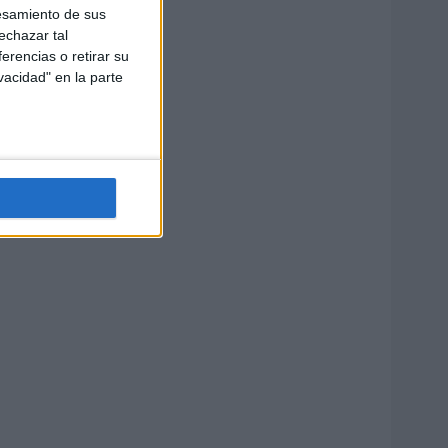
esamiento de sus
echazar tal
erencias o retirar su
vacidad" en la parte