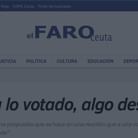
 Roja
COPE Ceuta
Portal del suscriptor
USTICIA
POLÍTICA
CULTURA
EDUCACIÓN
DEPO
 lo votado, algo d
una propuesta que se hace en una reunión que a una vo
ado"