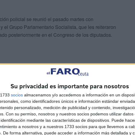
ión policial se reunió el pasado martes con
 el Grupo Parlamentario Socialista, que les reiteraron
tado posteriormente en el Congreso de los diputados.
 cuantas veces tienen que trasladar su apoyo los
Su privacidad es importante para nosotros
na propuesta para que salga adelante.
s 1733
socios
almacenamos y/o accedemos a información en un disposit
sonales, como identificadores únicos e información estándar enviada 
o a una propuesta que se hace en una reunión que a una
ntenido personalizado, medición de publicidad y contenido, investigaci
, quizás los años me tienen trastornado.
os.
Con su permiso, nosotros y nuestros socios podemos utilizar datos 
identificación mediante las características de dispositivos. Puede hacer
ntimiento a nosotros y a nuestros 1733 socios para que llevemos a ca
ias civiles comienzan a movilizarse para reivindicar la
. De forma alternativa, puede acceder a información más detallada y 