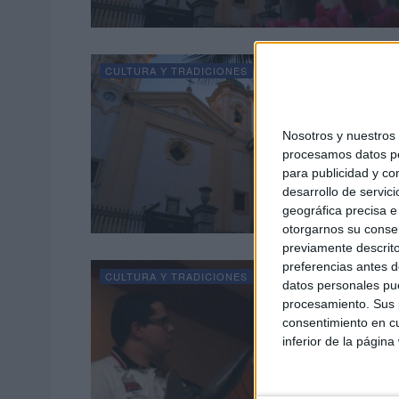
CULTURA Y TRADICIONES
Nosotros y nuestro
procesamos datos per
para publicidad y co
desarrollo de servici
geográfica precisa e 
otorgarnos su conse
previamente descrito
preferencias antes d
CULTURA Y TRADICIONES
datos personales pue
procesamiento. Sus p
consentimiento en cu
inferior de la página