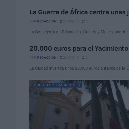
La Guerra de África centra unas 
CULTURA Y TRADICIONES
POR
28/03/2010
REDACCIÓN
0
La Consejería de Educación, Cultura y Mujer pondrá en
20.000 euros para el Yacimiento 
CULTURA Y TRADICIONES
POR
26/03/2010
REDACCIÓN
0
La Ciudad invertirá unos 20.000 euros a través de la
CULTURA Y TRADICIONES