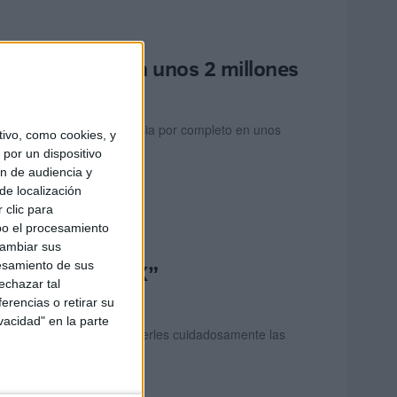
rehabilitación en unos 2 millones
ria para restaurar la iglesia por completo en unos
ivo, como cookies, y
por un dispositivo
ón de audiencia y
de localización
 clic para
bo el procesamiento
cambiar sus
esamiento de sus
sos del siglo XIX”
echazar tal
erencias o retirar su
vacidad" en la parte
sar sus ropajes, y de ponerles cuidadosamente las