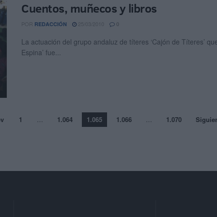
Cuentos, muñecos y libros
POR
25/03/2010
REDACCIÓN
0
La actuación del grupo andaluz de títeres ‘Cajón de Títeres’ que
Espina’ fue...
ev
1
…
1.064
1.065
1.066
…
1.070
Siguie