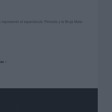
 representó el espectáculo ‘Pericote y la Bruja Mala-
nte