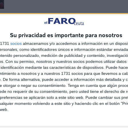
El párroco de San Francisco estima la 
POR
26/03/2010
REDACCIÓN
0
Su privacidad es importante para nosotros
El párroco de San Francisco estimó la cantidad que será necesa
s 1731
socios
almacenamos y/o accedemos a información en un disposit
dos...
sonales, como identificadores únicos e información estándar enviada 
ntenido personalizado, medición de publicidad y contenido, investigaci
os.
Con su permiso, nosotros y nuestros socios podemos utilizar datos 
identificación mediante las características de dispositivos. Puede hacer
ntimiento a nosotros y a nuestros 1731 socios para que llevemos a ca
. De forma alternativa, puede acceder a información más detallada y 
e otorgar o negar su consentimiento.
Tenga en cuenta que algún proc
“Estos años se está volviendo a los pa
de no requerir de su consentimiento, pero usted tiene el derecho de r
POR
26/03/2010
referencias se aplicarán solo a este sitio web. Puede cambiar sus pref
REDACCIÓN
0
alquier momento volviendo a este sitio y haciendo clic en el botón "Pri
Jesús González es el encargado de vestir cinco pasos, de pen
 web.
telas...