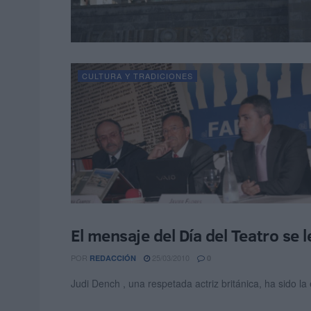
CULTURA Y TRADICIONES
El mensaje del Día del Teatro se 
CULTURA Y TRADICIONES
POR
25/03/2010
REDACCIÓN
0
Judi Dench , una respetada actriz británica, ha sido la e