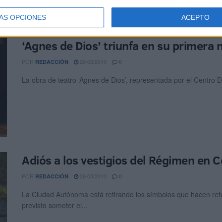
ÁS OPCIONES
ACEPTO
‘Agnes de Dios’ triunfa en su primera
POR
26/03/2010
REDACCIÓN
0
La obra de teatro ‘Agnes de Dios’, representada por el Centro D
Adiós a los vestigios del Régimen en 
POR
26/03/2010
REDACCIÓN
0
La Ciudad Autónoma está retirando los símbolos que hacen refer
previsto someter el...