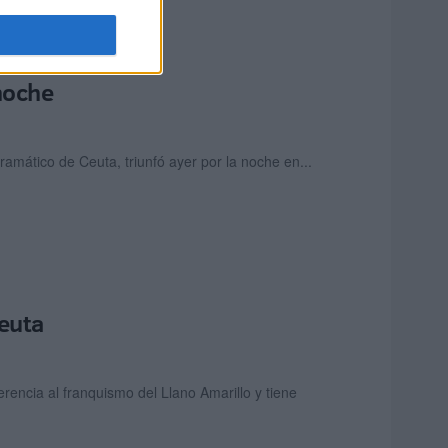
 noche
ramático de Ceuta, triunfó ayer por la noche en...
Ceuta
encia al franquismo del Llano Amarillo y tiene