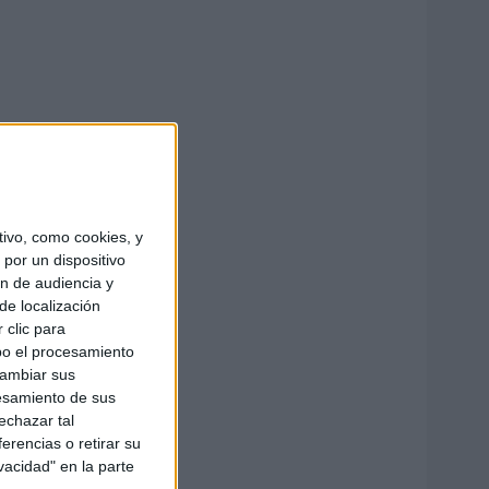
ivo, como cookies, y
por un dispositivo
ón de audiencia y
de localización
 clic para
bo el procesamiento
cambiar sus
esamiento de sus
echazar tal
erencias o retirar su
vacidad" en la parte