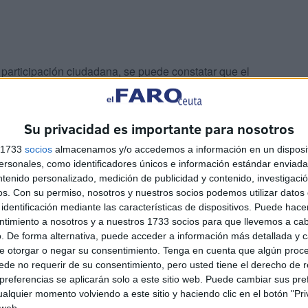
articipación ciudadana, se puede constatar que el
e esfuerzan por mantenerlo y enseñarlo a los más
nder lo que es toda una tradición y forma parte de la
Su privacidad es importante para nosotros
s 1733
socios
almacenamos y/o accedemos a información en un disposit
sonales, como identificadores únicos e información estándar enviada 
ntenido personalizado, medición de publicidad y contenido, investigaci
os.
Con su permiso, nosotros y nuestros socios podemos utilizar datos 
identificación mediante las características de dispositivos. Puede hacer
ntimiento a nosotros y a nuestros 1733 socios para que llevemos a ca
. De forma alternativa, puede acceder a información más detallada y 
a de crítica bien construida, la que se desarrolla para
e otorgar o negar su consentimiento.
Tenga en cuenta que algún proc
 pero siempre en un tono divertido. Larga vida al
de no requerir de su consentimiento, pero usted tiene el derecho de r
referencias se aplicarán solo a este sitio web. Puede cambiar sus pref
alquier momento volviendo a este sitio y haciendo clic en el botón "Pri