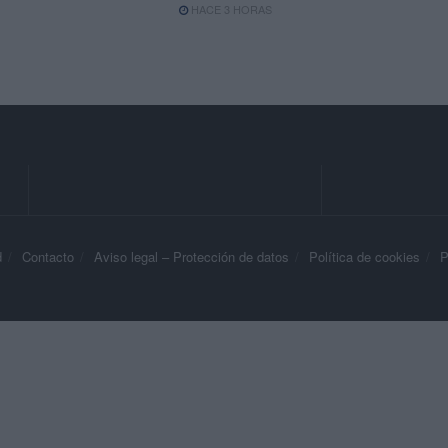
HACE 3 HORAS
d
Contacto
Aviso legal – Protección de datos
Política de cookies
P