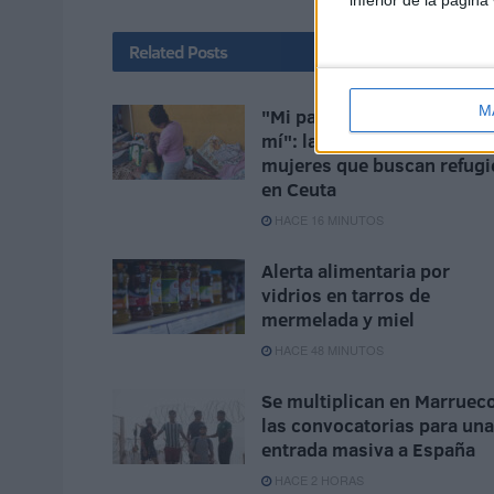
inferior de la página
Related
Posts
M
"Mi padre quería abusar de
mí": la pesadilla de las
mujeres que buscan refugi
en Ceuta
HACE 16 MINUTOS
Alerta alimentaria por
vidrios en tarros de
mermelada y miel
HACE 48 MINUTOS
Se multiplican en Marruec
las convocatorias para una
entrada masiva a España
HACE 2 HORAS