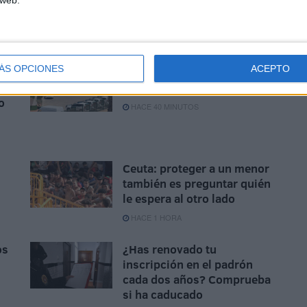
 web.
ÁS OPCIONES
ACEPTO
La Guardia Civil localiza un
cadáver en Juan XXIII
o
HACE 40 MINUTOS
Ceuta: proteger a un menor
también es preguntar quién
le espera al otro lado
HACE 1 HORA
os
¿Has renovado tu
inscripción en el padrón
cada dos años? Comprueba
si ha caducado