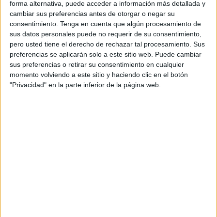
forma alternativa, puede acceder a información más detallada y
va mucho más allá de una simple declaración y que habla
cambiar sus preferencias antes de otorgar o negar su
de autonomía, liderazgo y capacidad de decisión dentro
consentimiento.
Tenga en cuenta que algún procesamiento de
del sistema sanitario. Empoderar a la enfermería significa
sus datos personales puede no requerir de su consentimiento,
dotar a estos profesionales de más herramientas, más
pero usted tiene el derecho de rechazar tal procesamiento. Sus
preferencias se aplicarán solo a este sitio web. Puede cambiar
reconocimiento y mayor participación para responder con
sus preferencias o retirar su consentimiento en cualquier
eficacia y rapidez a las necesidades de los pacientes.
momento volviendo a este sitio y haciendo clic en el botón
"Privacidad" en la parte inferior de la página web.
La enfermería está presente en todos los momentos
importantes de la vida. En una urgencia, en una planta
hospitalaria, en atención primaria, en una campaña de
vacunación, en un tratamiento largo o en el
acompañamiento más difícil. Siempre hay una enfermera o
un enfermero al otro lado, ofreciendo cuidados, atención,
escucha y humanidad.
Sin embargo, detrás de esa vocación existe también una
realidad marcada por plantillas ajustadas, turnos exigentes
y una presión asistencial creciente que obliga a estos