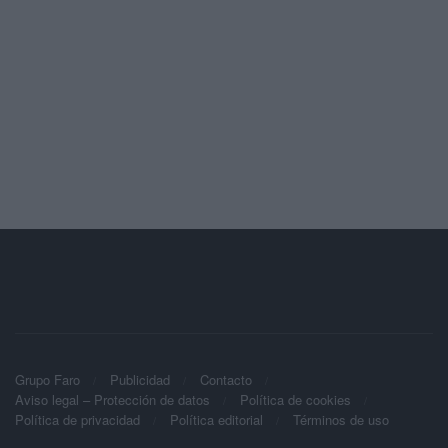
Grupo Faro
Publicidad
Contacto
Aviso legal – Protección de datos
Política de cookies
Política de privacidad
Política editorial
Términos de uso