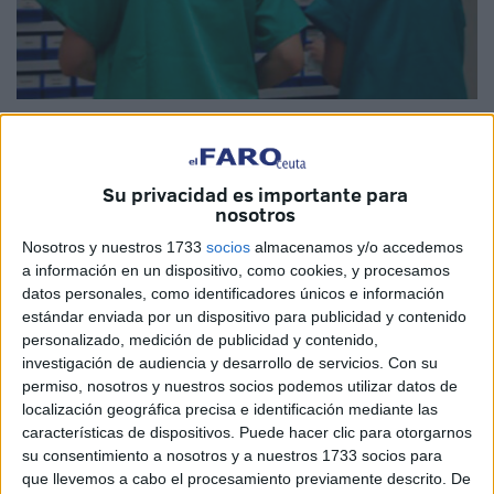
Imagen de archivo
Su privacidad es importante para
nosotros
Cada 12 de mayo, el Día Internacional de la Enfermería
Nosotros y nuestros 1733
socios
almacenamos y/o accedemos
nos invita a mirar hacia una profesión esencial que, pese a
a información en un dispositivo, como cookies, y procesamos
sostener buena parte del sistema sanitario, continúa
datos personales, como identificadores únicos e información
estándar enviada por un dispositivo para publicidad y contenido
enfrentándose a importantes retos: sobrecarga asistencial,
personalizado, medición de publicidad y contenido,
falta de profesionales, desgaste emocional y, en muchas
investigación de audiencia y desarrollo de servicios.
Con su
ocasiones, un reconocimiento insuficiente para la
permiso, nosotros y nuestros socios podemos utilizar datos de
responsabilidad que asume cada día.
localización geográfica precisa e identificación mediante las
características de dispositivos. Puede hacer clic para otorgarnos
Este año, además, la jornada pone el foco en un concepto
su consentimiento a nosotros y a nuestros 1733 socios para
que llevemos a cabo el procesamiento previamente descrito. De
clave: el empoderamiento de la enfermería. Un lema que