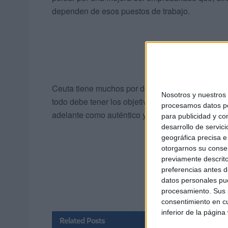
dependen de esos puestos de trabajo.
Ceuta tiene muchos por delante, muchas áreas en 
Nosotros y nuestro
todo debe tener los objetivos claros para que est
procesamos datos per
adelante como auténtico yacimiento de oportuni
para publicidad y co
desarrollo de servici
geográfica precisa e 
otorgarnos su conse
previamente descrito
preferencias antes d
datos personales pue
procesamiento. Sus p
consentimiento en cu
inferior de la página
Related
Posts