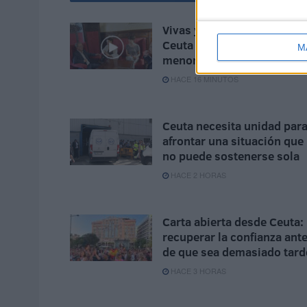
Vivas y Rego analizan en
Ceuta la situación de los
M
menores
HACE 16 MINUTOS
Ceuta necesita unidad par
afrontar una situación que
no puede sostenerse sola
HACE 2 HORAS
Carta abierta desde Ceuta:
recuperar la confianza ant
de que sea demasiado tard
HACE 3 HORAS