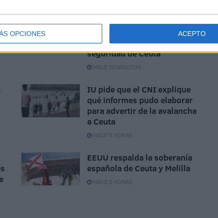
Vox apoya "toda
movilización ciudadana" en
ÁS OPCIONES
ACEPTO
defensa de la españolidad y
seguridad de Ceuta
HACE 50 MINUTOS
a
IU pide que el CNI explique
qué informes pudo elaborar
para advertir de la avalancha
a Ceuta
HACE 2 HORAS
EEUU respalda la soberanía
es
española de Ceuta y Melilla
e
HACE 3 HORAS