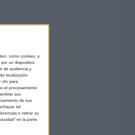
ivo, como cookies, y
por un dispositivo
ón de audiencia y
de localización
 clic para
bo el procesamiento
cambiar sus
esamiento de sus
echazar tal
erencias o retirar su
vacidad" en la parte