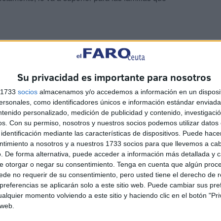
Su privacidad es importante para nosotros
las que invertir sus esfuerzos y trabajar, pero sobre
s 1733
socios
almacenamos y/o accedemos a información en un disposit
a tierra, que dispone de mimbres y futuro, pueda salir
sonales, como identificadores únicos e información estándar enviada 
dades para todos.
ntenido personalizado, medición de publicidad y contenido, investigaci
os.
Con su permiso, nosotros y nuestros socios podemos utilizar datos 
identificación mediante las características de dispositivos. Puede hacer
ntimiento a nosotros y a nuestros 1733 socios para que llevemos a ca
. De forma alternativa, puede acceder a información más detallada y 
e otorgar o negar su consentimiento.
Tenga en cuenta que algún proc
de no requerir de su consentimiento, pero usted tiene el derecho de r
referencias se aplicarán solo a este sitio web. Puede cambiar sus pref
alquier momento volviendo a este sitio y haciendo clic en el botón "Pri
 web.