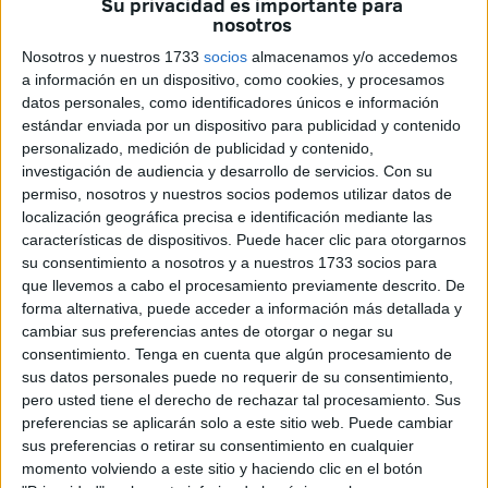
Su privacidad es importante para
- Cuento: si nos referimos a gestión pública se denuncia el
nosotros
uso de la propaganda política con la intención de
Nosotros y nuestros 1733
socios
almacenamos y/o accedemos
manipular y en definitiva engañar a través de la
a información en un dispositivo, como cookies, y procesamos
instrumentalización del relato.
datos personales, como identificadores únicos e información
estándar enviada por un dispositivo para publicidad y contenido
- Lujuriosa: relacionado con el exceso, que rima con sexo,
personalizado, medición de publicidad y contenido,
y la ambición desproporcionada.
investigación de audiencia y desarrollo de servicios.
Con su
permiso, nosotros y nuestros socios podemos utilizar datos de
- Casposa: aludimos no a sucio o anticuado ¡qué también!
localización geográfica precisa e identificación mediante las
sino a la falta de higiene democrática, de igualdad y a
características de dispositivos. Puede hacer clic para otorgarnos
su consentimiento a nosotros y a nuestros 1733 socios para
enarbolar valores arcaicos profunda y nauseabundamente
que llevemos a cabo el procesamiento previamente descrito. De
machistas.
forma alternativa, puede acceder a información más detallada y
cambiar sus preferencias antes de otorgar o negar su
- Obscenidad: no solo se ofende al pudor, también se
consentimiento.
Tenga en cuenta que algún procesamiento de
eleva a los altares la inmoralidad.
sus datos personales puede no requerir de su consentimiento,
pero usted tiene el derecho de rechazar tal procesamiento. Sus
Una vez situado el contexto comenzamos.
preferencias se aplicarán solo a este sitio web. Puede cambiar
sus preferencias o retirar su consentimiento en cualquier
Era noche cerrada. Sin luna ni estrellas. La ciudad dormía
momento volviendo a este sitio y haciendo clic en el botón