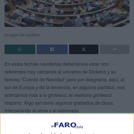
Imagen de archivo
En estas fechas navideñas deberíamos estar con
referentes muy cercanos al universo de Dickens y su
famoso “Cuento de Navidad” pero por desgracia, aquí, al
sur de Europa y de la decencia, en algunos partidos, nos
acercamos más a lo grotesco, al
realismo grotesco
hispano. Algo así como algunos grabados de Goya.
Interpelando al alma y al estómago.
Antes de comenzar la narración analicemos el título: