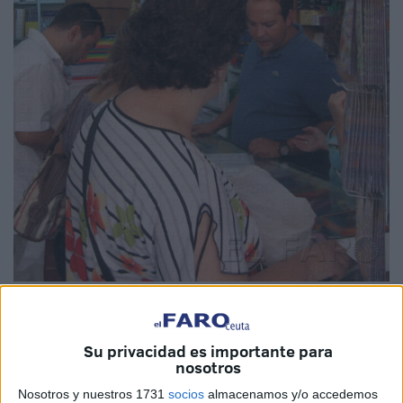
Su privacidad es importante para
nosotros
Aún no ha quedado atrás el ecuador del verano y las
familias han comenzado ya a echar cuentas de cuánto
Nosotros y nuestros 1731
socios
almacenamos y/o accedemos