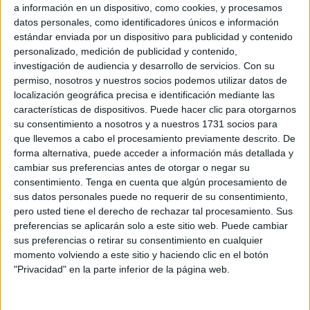
a información en un dispositivo, como cookies, y procesamos
puede costarles la educación de sus miembros más
datos personales, como identificadores únicos e información
jóvenes.
La Organización de Consumidores y Usuarios
estándar enviada por un dispositivo para publicidad y contenido
(OCU) acaba de hacer públicos los datos de un estudio,
personalizado, medición de publicidad y contenido,
elaborado a través de una encuesta realizada a más de mil
investigación de audiencia y desarrollo de servicios.
Con su
permiso, nosotros y nuestros socios podemos utilizar datos de
consumidores españoles, que recoge que el gasto medio
localización geográfica precisa e identificación mediante las
anual por alumno se situará en 1.874 euros el próximo
características de dispositivos. Puede hacer clic para otorgarnos
curso. Existen, no obstante, notables diferencias en la
su consentimiento a nosotros y a nuestros 1731 socios para
previsión de gasto atendiendo a la titularidad del centro
que llevemos a cabo el procesamiento previamente descrito. De
forma alternativa, puede acceder a información más detallada y
escolar.
cambiar sus preferencias antes de otorgar o negar su
Los colegios e institutos con un mayor coste si tenemos en
consentimiento.
Tenga en cuenta que algún procesamiento de
cuenta que los datos de la OCU abarcan estudiantes entre
sus datos personales puede no requerir de su consentimiento,
3 y 18 años, son los privados, con un desembolso medio
pero usted tiene el derecho de rechazar tal procesamiento. Sus
preferencias se aplicarán solo a este sitio web. Puede cambiar
de 5.232 euros por alumno, seguidos por los 2.386 euros
sus preferencias o retirar su consentimiento en cualquier
que costará de media estudiar en los concertados y los
momento volviendo a este sitio y haciendo clic en el botón
1.268 euros de la enseñanza pública. Los datos apuntan
"Privacidad" en la parte inferior de la página web.
que estas diferencias están marcadas por el pago de
matrículas y cuotas escolares, aunque se aprecia que