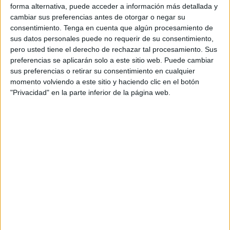
forma alternativa, puede acceder a información más detallada y
cambiar sus preferencias antes de otorgar o negar su
Este fin de semana la entidad caballa ha realizado cuatro
consentimiento.
Tenga en cuenta que algún procesamiento de
importantes renovaciones de cara al inicio de la
sus datos personales puede no requerir de su consentimiento,
temporada
.
pero usted tiene el derecho de rechazar tal procesamiento. Sus
preferencias se aplicarán solo a este sitio web. Puede cambiar
La primera de las renovaciones ha sido la de la central o
sus preferencias o retirar su consentimiento en cualquier
lateral argentina Lara B. Méndez Esteba que afrontará su
momento volviendo a este sitio y haciendo clic en el botón
"Privacidad" en la parte inferior de la página web.
segunda temporada como guerrera afrikana.
Lara se desenvuelve bien en toda la primera línea, tiene
un potente lanzamiento, es una jugadora muy ordenada y
lo más importante es que es muy comprometida con el
equipo.
Seguro que Lara Méndez dará muchas alegrías y con esa
afición que desde Argentina les sigue arropando y
apoyando cada encuentro.
También ha sido renovada la ceutí Dikra Ahmed que lo