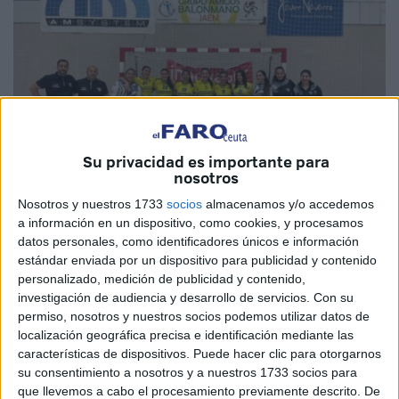
Su privacidad es importante para
nosotros
Nosotros y nuestros 1733
socios
almacenamos y/o accedemos
a información en un dispositivo, como cookies, y procesamos
Imagen cedida
datos personales, como identificadores únicos e información
estándar enviada por un dispositivo para publicidad y contenido
personalizado, medición de publicidad y contenido,
investigación de audiencia y desarrollo de servicios.
Con su
permiso, nosotros y nuestros socios podemos utilizar datos de
El Club
Balonmano
Estudiantes
sigue trabajando en la
localización geográfica precisa e identificación mediante las
preparación de la temporada 2023/2024 donde el equipo
características de dispositivos. Puede hacer clic para otorgarnos
tendrá el difícil reto de jugar en la División de Honor Plata
su consentimiento a nosotros y a nuestros 1733 socios para
que llevemos a cabo el procesamiento previamente descrito. De
Femenina
tras al ascenso logrado en la pasada campaña.