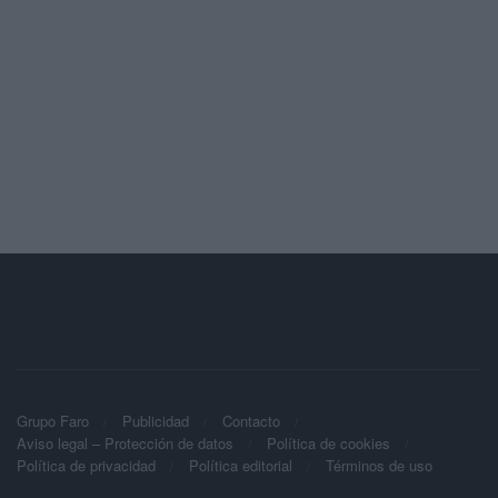
Grupo Faro
Publicidad
Contacto
Aviso legal – Protección de datos
Política de cookies
Política de privacidad
Política editorial
Términos de uso