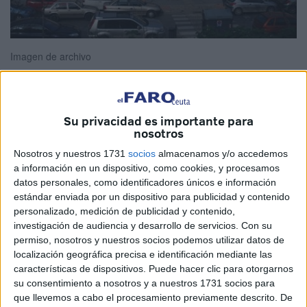
Imagen de archivo
Su privacidad es importante para
Este cañonazo fue escrito hace un tiempo no muy lejano,
nosotros
pero volvemos a lo mismo cada dos por tres.
Nosotros y nuestros 1731
socios
almacenamos y/o accedemos
Con toda tristeza e impotencia lo vuelvo a sacar a la luz.
a información en un dispositivo, como cookies, y procesamos
datos personales, como identificadores únicos e información
Clamar en el desierto no sirve para nada, pero uno se
estándar enviada por un dispositivo para publicidad y contenido
desahoga gritando al viento.
personalizado, medición de publicidad y contenido,
investigación de audiencia y desarrollo de servicios.
Con su
En el instituto en el que trabajo faltan conserjes; se alega
permiso, nosotros y nuestros socios podemos utilizar datos de
que están por cubrir las plazas del Concurso de Traslados,
localización geográfica precisa e identificación mediante las
jubilaciones y bajas laborales que no sustituyen.
características de dispositivos. Puede hacer clic para otorgarnos
su consentimiento a nosotros y a nuestros 1731 socios para
En el turno de la mañana Gloria y Jesús abren las puertas
que llevemos a cabo el procesamiento previamente descrito. De