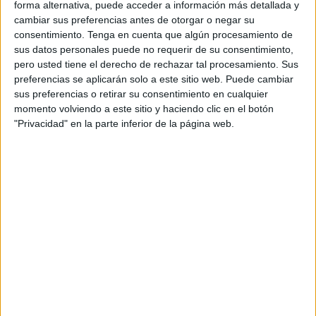
forma alternativa, puede acceder a información más detallada y
pero no podrán dar abasto con un volumen de trabajo que
cambiar sus preferencias antes de otorgar o negar su
requiere más personal: mil alumnos, fotocopias de
consentimiento.
Tenga en cuenta que algún procesamiento de
profesores, atender a padres que recogen a sus hijos,
sus datos personales puede no requerir de su consentimiento,
avisar a alumnos, anotar las faltas de primera hora, ir a
pero usted tiene el derecho de rechazar tal procesamiento. Sus
preferencias se aplicarán solo a este sitio web. Puede cambiar
Correos, controlar la salida en el recreo de los
sus preferencias o retirar su consentimiento en cualquier
bachilleratos. Los compañeros deben intentar que todo
momento volviendo a este sitio y haciendo clic en el botón
funcione como si la plantilla estuviera completa. ¿Qué
"Privacidad" en la parte inferior de la página web.
respuesta nos da la Administración?
Al parecer, el tema no depende del Ministerio de
Educación sino de otro Ministerio que tiene la potestad de
contratar a este personal laboral.
¿Y mientras tanto?
No sé elaboró un listado para cubrir bajas de conserje?
¿Dónde está el listado? ¿ Y esos compañeros?
Pues así andamos, esperando que nadie caiga enfermo,