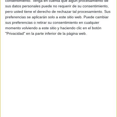
consentimiento.
Tenga en cuenta que algún procesamiento de
experiencia individual y se convierte en un punto de
sus datos personales puede no requerir de su consentimiento,
pero usted tiene el derecho de rechazar tal procesamiento. Sus
encuentro colectivo.
preferencias se aplicarán solo a este sitio web. Puede cambiar
sus preferencias o retirar su consentimiento en cualquier
Es también una oportunidad para observar cómo conviven
momento volviendo a este sitio y haciendo clic en el botón
distintos tipos de lectores y de lecturas. Desde quienes
"Privacidad" en la parte inferior de la página web.
buscan la última novedad editorial hasta quienes se dejan
guiar por una recomendación inesperada, la Feria
funciona como un espacio de descubrimiento constante.
No hay un único perfil de lector, ni una sola manera de
acercarse a los libros, y eso se hace evidente en cada
visita. En ese contacto directo entre quienes recomiendan
y quienes buscan, la lectura recupera algo esencial: la
conversación.
Elegir un libro deja de ser un gesto aislado para
convertirse en un intercambio, en una forma de mediación
cultural que acerca las historias a quienes quizá no las
habrían encontrado de otro modo.