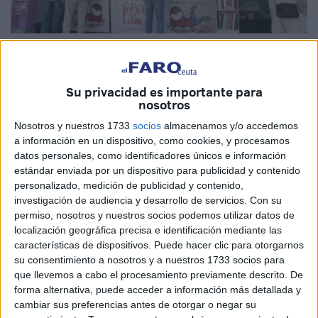
Foto: Joaquín Viera
Su privacidad es importante para
nosotros
La Feria del Libro vuelve a llenar la Plaza de los Reyes de
Nosotros y nuestros 1733
socios
almacenamos y/o accedemos
Ceuta de vida, actividad y, sobre todo, de historias.
a información en un dispositivo, como cookies, y procesamos
datos personales, como identificadores únicos e información
Durante estos días, la ciudad se transforma en un espacio
estándar enviada por un dispositivo para publicidad y contenido
donde la lectura abandona su habitual silencio para
personalizado, medición de publicidad y contenido,
hacerse presente en la calle, al alcance de cualquiera que
investigación de audiencia y desarrollo de servicios.
Con su
pase por allí.
permiso, nosotros y nuestros socios podemos utilizar datos de
localización geográfica precisa e identificación mediante las
Más allá de la programación de actividades culturales,
características de dispositivos. Puede hacer clic para otorgarnos
talleres o encuentros con autores, la verdadera esencia de
su consentimiento a nosotros y a nuestros 1733 socios para
que llevemos a cabo el procesamiento previamente descrito. De
estos días está en la presencia de los libros fuera de su
forma alternativa, puede acceder a información más detallada y
entorno habitual. Las casetas convierten la plaza en una
cambiar sus preferencias antes de otorgar o negar su
gran biblioteca abierta, donde la literatura deja de ser una