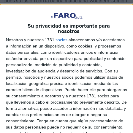
pues su fusión con la banda malacitana 'Southern Comfort
Band' está causando estragos y, para comprobarlo, surge
esta noche y con ella el concierto que dará en 'La Sala' a
partir de las doce.
Su privacidad es importante para
nosotros
–La aventura de unir a Fernando Martín con la 'Southern
Comfort Band' nació hace un par de años y parece que no
Nosotros y nuestros 1731
socios
almacenamos y/o accedemos
tiene límites...
a información en un dispositivo, como cookies, y procesamos
datos personales, como identificadores únicos e información
–Es verdad. Es una etapa que está siendo muy bonita.
estándar enviada por un dispositivo para publicidad y contenido
Recuerdo que los músicos de 'Southern Comfort Band',
personalizado, medición de publicidad y contenido,
malagueños de nacimiento, me transmitieron su pasión por
investigación de audiencia y desarrollo de servicios.
Con su
los 'Desperados' y me propusieron la fusión. Desde
permiso, nosotros y nuestros socios podemos utilizar datos de
localización geográfica precisa e identificación mediante las
entonces, tocamos temas míos, canciones de los
características de dispositivos. Puede hacer clic para otorgarnos
'Desperados' y alguna versión que otra. Poco a poco la
su consentimiento a nosotros y a nuestros 1731 socios para
demanda ha ido subiendo, las capitales andaluzas nos
que llevemos a cabo el procesamiento previamente descrito. De
han requerido y nos echamos a la carretera con ganas. Es
forma alternativa, puede acceder a información más detallada y
cambiar sus preferencias antes de otorgar o negar su
un espectáculo que mezcla las viejas canciones con el
consentimiento.
Tenga en cuenta que algún procesamiento de
espíritu rompedor y la tremenda calidad de esta gente de
sus datos personales puede no requerir de su consentimiento,
Málaga.