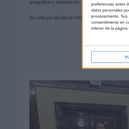
geográfica y aislamiento.
preferencias antes d
datos personales pue
procesamiento. Sus p
Se mire por donde se mire, Ceuta y Melilla, tien
consentimiento en cu
inferior de la página
M