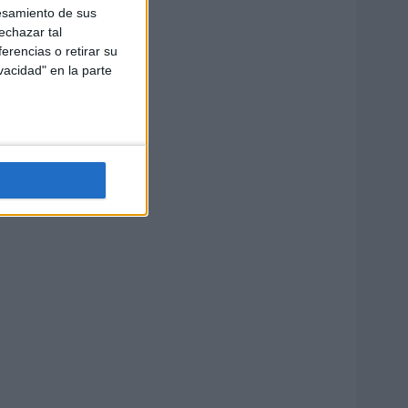
esamiento de sus
echazar tal
erencias o retirar su
vacidad" en la parte