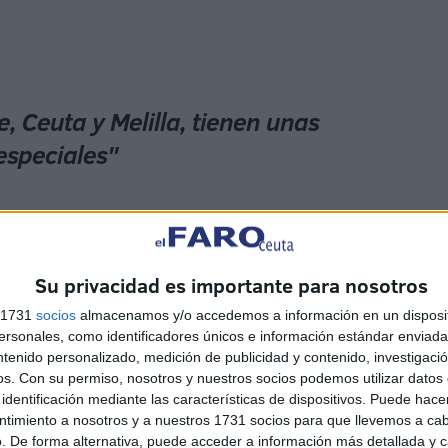
, Ceuta y Melilla, tienen unas
especiales"
XIX.
a difícil cobertura en Atención Primaria, obvian que la
Su privacidad es importante para nosotros
lir mínimo 3 de ellos, Ceuta y Melilla superan con
s 1731
socios
almacenamos y/o accedemos a información en un disposit
 cualidades tratadas en mesas de trabajo, como el
sonales, como identificadores únicos e información estándar enviada 
s, riesgo de frontera… A lo mejor tenemos que elevar y
ntenido personalizado, medición de publicidad y contenido, investigaci
a Salud: al describir las Zonas Potenciales de conflicto,
os.
Con su permiso, nosotros y nuestros socios podemos utilizar datos 
identificación mediante las características de dispositivos. Puede hacer
ner frontera con otro país, migración constante con
ntimiento a nosotros y a nuestros 1731 socios para que llevemos a ca
, confesional, economía existente…. Ubicación
. De forma alternativa, puede acceder a información más detallada y 