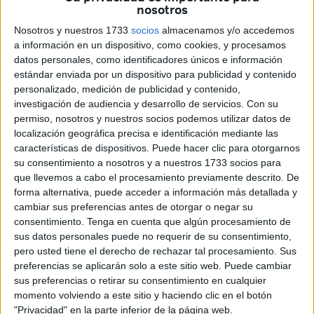
partidos políticos a nivel provincial, autonómico y nacional
nosotros
para promover la idea de que otro modelo de sindicalismo
Nosotros y nuestros 1733
socios
almacenamos y/o accedemos
es posible.
a información en un dispositivo, como cookies, y procesamos
datos personales, como identificadores únicos e información
CSIF lanza una nueva web www.csif.es para reforzar su
estándar enviada por un dispositivo para publicidad y contenido
personalizado, medición de publicidad y contenido,
imagen. Es más accesible, dinámica y enfocada a las
investigación de audiencia y desarrollo de servicios.
Con su
redes sociales. En la campaña dan diez razones para
permiso, nosotros y nuestros socios podemos utilizar datos de
pertenecer al sindicato, entre ellas ser el “futuro del
localización geográfica precisa e identificación mediante las
sindicalismo español, profesional, honesto, independiente
características de dispositivos. Puede hacer clic para otorgarnos
su consentimiento a nosotros y a nuestros 1733 socios para
y sobre todo útil para los trabajadores”.
que llevemos a cabo el procesamiento previamente descrito. De
El sindicato defiende una reforma de la Ley Orgánica de
forma alternativa, puede acceder a información más detallada y
Libertad Sindical para que sea suficiente el 5% de
cambiar sus preferencias antes de otorgar o negar su
representatividad para tener la condición de sindicato más
consentimiento.
Tenga en cuenta que algún procesamiento de
representativo y estar presente en los ámbitos de
sus datos personales puede no requerir de su consentimiento,
pero usted tiene el derecho de rechazar tal procesamiento. Sus
negociación.
preferencias se aplicarán solo a este sitio web. Puede cambiar
sus preferencias o retirar su consentimiento en cualquier
momento volviendo a este sitio y haciendo clic en el botón
Related
Posts
"Privacidad" en la parte inferior de la página web.