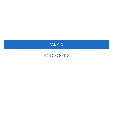
refugios para pasar la noche
HACE 2 HORAS
Carta abierta a la Presidencia de la
Comisión Europea, al Parlamento
Europeo y a la Presidencia del Consejo
de Europa
HACE 2 HORAS
ACEPTO
MÁS OPCIONES