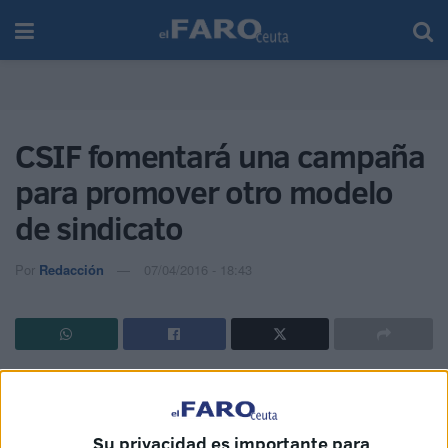
CSIF fomentará una campaña
para promover otro modelo
de sindicato
Por
Redacción
07/04/2016 - 18:43
CSIF fomentará la campaña ‘Frente al
#bipartidismosindical #sumateaCSIF’, centrada en visitas
a los centros de trabajo, reuniones institucionales con
Su privacidad es importante para