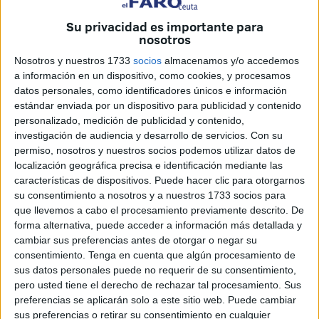
Superintendente sea del Grupo A1, conllevará que "ni un
Su privacidad es importante para
sólo agente del Cuerpo pueda jamas presentarse a la
nosotros
convocatoria pública", algo que a lo que CSI.F se opone
Nosotros y nuestros 1733
socios
almacenamos y/o accedemos
"radicalmente".
a información en un dispositivo, como cookies, y procesamos
datos personales, como identificadores únicos e información
El sindicato se opondrá "con todos los medios a nuestra
estándar enviada por un dispositivo para publicidad y contenido
alcance" para impedirlo, "inclusive judicializándolo en el
personalizado, medición de publicidad y contenido,
caso de que existiera cualquier ilícito administrativo o
investigación de audiencia y desarrollo de servicios.
Con su
penal". Según CSI.F, "en las reuniones del grupo de
permiso, nosotros y nuestros socios podemos utilizar datos de
localización geográfica precisa e identificación mediante las
trabajo designado en Mesa Negociadora el 27 de enero el
características de dispositivos. Puede hacer clic para otorgarnos
punto más importante sobre el que no cabía negociación
su consentimiento a nosotros y a nuestros 1733 socios para
era establecer que como requisito se estableciera
que llevemos a cabo el procesamiento previamente descrito. De
pertenecer al Grupo A", opción que el consejero de
forma alternativa, puede acceder a información más detallada y
Gobernación, Jacob Hachuel, aceptó retirar del nuevo
cambiar sus preferencias antes de otorgar o negar su
consentimiento.
Tenga en cuenta que algún procesamiento de
articulado a instancias de Caballas.
sus datos personales puede no requerir de su consentimiento,
CSI.F apostaba incluso "por establecer Grupo A en la
pero usted tiene el derecho de rechazar tal procesamiento. Sus
categoría de inspector o algún criterio similar" pero "todos
preferencias se aplicarán solo a este sitio web. Puede cambiar
los miembros del grupo de trabajo optaron por ampliar el
sus preferencias o retirar su consentimiento en cualquier