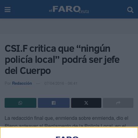
CSI.F critica que “ningún
policía local” podrá ser jefe
del Cuerpo
Por
Redacción
07/04/2016 - 06:41
La redacción final que, enmienda sobre enmienda, dio el
Pleno anteayer al Reglamento de la Policía Local, en el
que se exigirá que cualquier aspirante a cubrir la plaza de