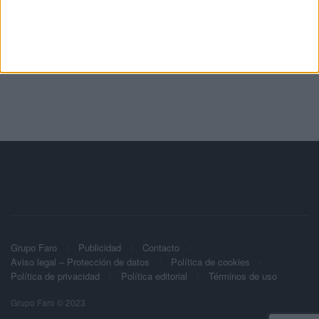
Grupo Faro
Publicidad
Contacto
Aviso legal – Protección de datos
Política de cookies
Política de privacidad
Política editorial
Términos de uso
Grupo Faro © 2023