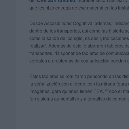
del
CEE San Antonio
, representación familiar 
que les hizo entrega de ese material en las inst
Desde Accesibilidad Cognitiva, además, indicar
dentro de los transportes, así como las historia 
como la salida del colegio, es decir, indicacione
realizar”. Además de esto, elaboraron tableros 
transportes. “Disponer de tableros de comunicaci
verbales o problemas de comunicación puedan c
Estos tableros se realizaron pensando en las di
la señalización con el dedo, con la mirada (para 
imágenes, para quienes tienen TEA. “Todo el m
(un sistema aumentativo y alternativo de comunic