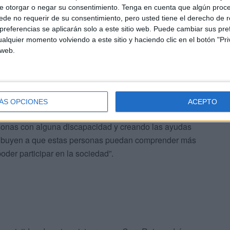
legio Oficial de Psicólogos de Ceuta, IMSERSO, CETI,
e otorgar o negar su consentimiento.
Tenga en cuenta que algún proc
rdo, Cruz Roja, Delegación del Gobierno y Consejería
de no requerir de su consentimiento, pero usted tiene el derecho de r
referencias se aplicarán solo a este sitio web. Puede cambiar sus pref
alquier momento volviendo a este sitio y haciendo clic en el botón "Pri
 web.
ositorio, es que todos los usuarios de SAAC de Ceuta
tener un lenguaje pictográfico común para todos”,
 de Accesibilidad Cognitiva y Lectura Fácil. Los
ieron agradecer a Cruz Roja de Ceuta que se haya
ÁS OPCIONES
ACEPTO
va. Incluso, añadieron que “las entidades que se unen a
ersonas con alguna discapacidad y creando las ayudas
ribuyen a que estas personas puedan comprender más
oder participar en la sociedad”.