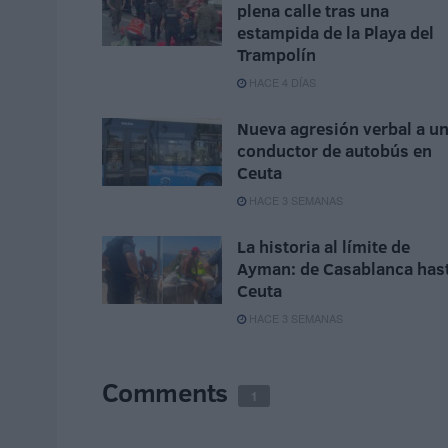
plena calle tras una
estampida de la Playa del
Trampolín
HACE 4 DÍAS
Nueva agresión verbal a u
conductor de autobús en
Ceuta
HACE 3 SEMANAS
La historia al límite de
Ayman: de Casablanca has
Ceuta
HACE 3 SEMANAS
Comments
1