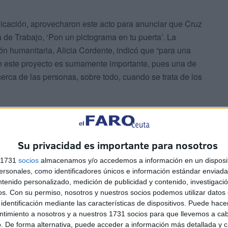
icación, aprovecharon este acto para anunciar que Cruz
de Trabajo, ‘Pon un pictograma en tu puerta’. La
ución humanitaria, Alicia Cordente, indicó que “para una
en este proyecto es sumamente importante, pues una de
rca de las personas, sobre todo, cuando se trata de los
Su privacidad es importante para nosotros
s 1731
socios
almacenamos y/o accedemos a información en un disposit
 el transporte asistido facilitan a las personas con
sonales, como identificadores únicos e información estándar enviada 
e “ahora con estos pictogramas, esta tarea será aún más
ntenido personalizado, medición de publicidad y contenido, investigaci
ercana con uno de nuestros principales colectivos de
os.
Con su permiso, nosotros y nuestros socios podemos utilizar datos 
identificación mediante las características de dispositivos. Puede hacer
mparten con todos los centros educativos y
ntimiento a nosotros y a nuestros 1731 socios para que llevemos a ca
ación y Formación Profesional, OTACE, Facultad de
. De forma alternativa, puede acceder a información más detallada y 