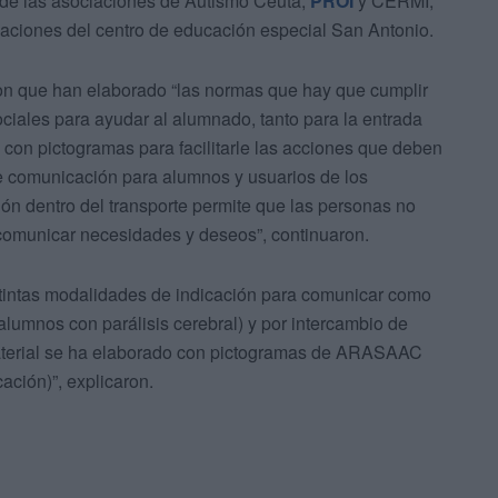
y de las asociaciones de Autismo Ceuta,
PROI
y CERMI,
alaciones del centro de educación especial San Antonio.
on que han elaborado “las normas que hay que cumplir
sociales para ayudar al alumnado, tanto para la entrada
s con pictogramas para facilitarle las acciones que deben
de comunicación para alumnos y usuarios de los
ón dentro del transporte permite que las personas no
omunicar necesidades y deseos”, continuaron.
stintas modalidades de indicación para comunicar como
alumnos con parálisis cerebral) y por intercambio de
aterial se ha elaborado con pictogramas de ARASAAC
ación)”, explicaron.