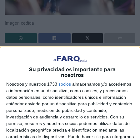
Imagen cedida
Todo estaba planeado minuciosamente. Los detalles, las
personas que intervendrían, los mapas, escondrijos,
Su privacidad es importante para
calles, acompañantes, policías, próceres de la patria y 50
nosotros
escoltas que irían de incógnito con una gorra de paja en la
Nosotros y nuestros 1733
socios
almacenamos y/o accedemos
cabeza.
a información en un dispositivo, como cookies, y procesamos
datos personales, como identificadores únicos e información
Era una cuestión de Estado, cualquier contratiempo
estándar enviada por un dispositivo para publicidad y contenido
pondría en peligro al mismísimo gobierno de la Nación.
personalizado, medición de publicidad y contenido,
investigación de audiencia y desarrollo de servicios.
Con su
En el palacio presidencial se fueron reuniendo los más de
permiso, nosotros y nuestros socios podemos utilizar datos de
200 cómplices de la fuga coordinados por los servicios de
localización geográfica precisa e identificación mediante las
inteligencia, la Junta de Jefes del Estado Mayor y el
características de dispositivos. Puede hacer clic para otorgarnos