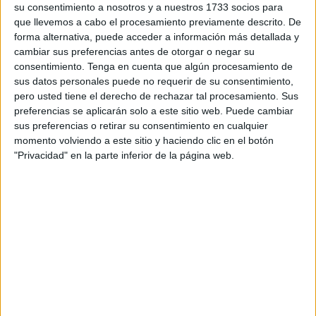
su consentimiento a nosotros y a nuestros 1733 socios para
colegio de arquitectos que analizaría los planos de la
que llevemos a cabo el procesamiento previamente descrito. De
ciudad con una precisión extraordinaria y milimétrica.
forma alternativa, puede acceder a información más detallada y
cambiar sus preferencias antes de otorgar o negar su
Hubo más de 50 reuniones verificadas por Zulema Santa
consentimiento.
Tenga en cuenta que algún procesamiento de
Helena, mujer de memoria prodigiosa y clarividente.
sus datos personales puede no requerir de su consentimiento,
Zulema había trabajado de detective toda su vida.
pero usted tiene el derecho de rechazar tal procesamiento. Sus
Aficionada a casos extraños por deformación profesional,
preferencias se aplicarán solo a este sitio web. Puede cambiar
sus preferencias o retirar su consentimiento en cualquier
fue anotando en una libreta comprada en los chinos los
momento volviendo a este sitio y haciendo clic en el botón
hombres y mujeres que frecuentaban el mismo sitio
"Privacidad" en la parte inferior de la página web.
llevando peluca. Lo habló con los municipales bajo la
sospecha extraña de los peluquines comprados en
Waterloo. Lo llegó denunciar a los mossos pero éstos
llamaron al hospital y se personaron facultativos de salud
mental para amarrarla con una camisa de fuerza.
Segismundo Rapaz, que así se llamaba el escapista,
desaparecería en un visto y no visto bajo la mirada de
cientos de ojos que esperaban nerviosos “la fuga del