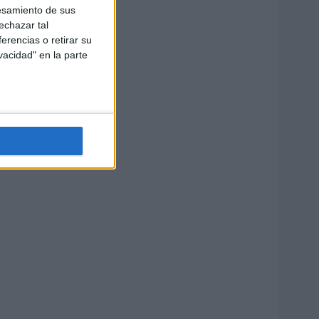
esamiento de sus
echazar tal
erencias o retirar su
vacidad" en la parte