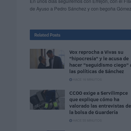
En unos días seguiremos con Errejón, con el Fisc
de Ayuso a Pedro Sánchez y con begoña Gómez; e
Related
Posts
Vox reprocha a Vivas su
"hipocresía" y le acusa de
hacer "seguidismo ciego" 
las políticas de Sánchez
HACE 16 MINUTOS
CCOO exige a Servilimpce
que explique cómo ha
valorado las entrevistas de
la bolsa de Guardería
HACE 55 MINUTOS