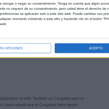
e otorgar o negar su consentimiento.
Tenga en cuenta que algún proc
de no requerir de su consentimiento, pero usted tiene el derecho de r
referencias se aplicarán solo a este sitio web. Puede cambiar sus pref
se viene abajo. Pero ahora no toca eso; se hará una
alquier momento volviendo a este sitio y haciendo clic en el botón "Pri
itarse responsabilidades. No dimitirá nadie y bosques,
 web.
star en buenas condiciones de mantenimiento. Seguiremos
 y coordinar a otros organismos.
ico es un cuento chino y los especiladores seguirán
ÁS OPCIONES
ACEPTO
en medio de un pantano o en la ladera de un río. Luego lo
e jugándose la vida. También un Congreso que no
xi Lopez espetó que el Congreso debe seguir