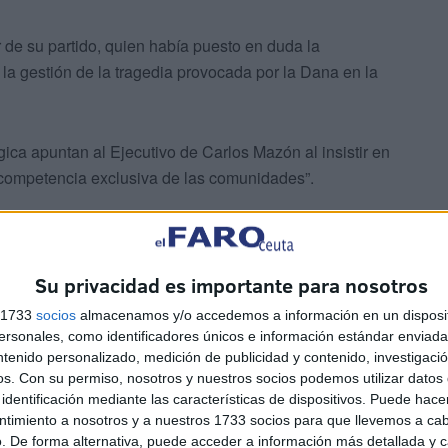
er de su partido, quien había puesto en duda la
la gestión de la tragedia provocada por la Dana en la
ógica apuntan al Ejecutivo de Carlos Mazón al insistir en
s competencia exclusiva de las comunidades”.
Su privacidad es importante para nosotros
s 1733
socios
almacenamos y/o accedemos a información en un disposit
ó ocho días antes y activó la alerta máxima.
sonales, como identificadores únicos e información estándar enviada 
ntenido personalizado, medición de publicidad y contenido, investigaci
os.
Con su permiso, nosotros y nuestros socios podemos utilizar datos 
iana no envió un primer aviso generalizado a la
identificación mediante las características de dispositivos. Puede hacer
a la gente y pedir que evitara "cualquier desplazamiento
ntimiento a nosotros y a nuestros 1733 socios para que llevemos a ca
uación ya era muy grave, con conductores de vehículos
. De forma alternativa, puede acceder a información más detallada y 