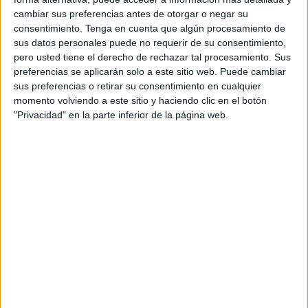
El delantero centro del Ceuta todavía no ha podido debutar.
cambiar sus preferencias antes de otorgar o negar su
Archivo
consentimiento.
Tenga en cuenta que algún procesamiento de
sus datos personales puede no requerir de su consentimiento,
pero usted tiene el derecho de rechazar tal procesamiento. Sus
preferencias se aplicarán solo a este sitio web. Puede cambiar
sus preferencias o retirar su consentimiento en cualquier
momento volviendo a este sitio y haciendo clic en el botón
El delantero, que no ha debutado, sigue
"Privacidad" en la parte inferior de la página web.
con el tobillo hinchado y tiene difícil estar
a tope para el domingo
El delantero centro Cristo tendrá complicado estar el
domingo frente al CD Gerena, en otro de los duelos de las
primeras jornadas. El jugador aún no ha podido debutar
esta campaña, debido a sus problemas en el tobillo, que
se produjo en el enfrentamiento ante la Gimnástica juvenil.
Cristo continúa con el tobillo hinchado y aunque poco a
poco se recupera aún no está al cien por cien. El domingo