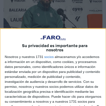
Su privacidad es importante para
Foto: J.Z.
nosotros
Nosotros y nuestros 1731
socios
almacenamos y/o accedemos
a información en un dispositivo, como cookies, y procesamos
datos personales, como identificadores únicos e información
Cristian Rodríguez, ‘10’ de la AD Ceuta, atendió a los
estándar enviada por un dispositivo para publicidad y contenido
personalizado, medición de publicidad y contenido,
medios tras la
derrota ante el CD Leganés
.
El equipo
investigación de audiencia y desarrollo de servicios.
Con su
caballa cayó por 1-2 ante los pepineros
.
permiso, nosotros y nuestros socios podemos utilizar datos de
localización geográfica precisa e identificación mediante las
El jerezano ‘anotó’ el tanto. No contó en su cuenta
características de dispositivos. Puede hacer clic para otorgarnos
personal ya que dio en el palo y luego en la espalda del
su consentimiento a nosotros y a nuestros 1731 socios para