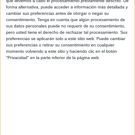
portero para entrar, pero él lo generó.
que llevemos a cabo el procesamiento previamente descrito. De
forma alternativa, puede acceder a información más detallada y
El jugador de Jerez de la Frontera fue claro: “
Creo que la
cambiar sus preferencias antes de otorgar o negar su
consentimiento.
Tenga en cuenta que algún procesamiento de
derrota ha sido un poco injusta
”. “Es un rival muy fuerte,
sus datos personales puede no requerir de su consentimiento,
pero hemos visto que el Ceuta ha merecido otra cosa”,
pero usted tiene el derecho de rechazar tal procesamiento. Sus
detalla el centrocampista del Ceuta.
preferencias se aplicarán solo a este sitio web. Puede cambiar
sus preferencias o retirar su consentimiento en cualquier
El jugador destaca que desde ya se ponen manos a la
momento volviendo a este sitio y haciendo clic en el botón
obra para el choque contra el RC Deportivo de la Coruña.
"Privacidad" en la parte inferior de la página web.
“Ahora toca pensar en la siguiente jornada, que será un
buen partido”, añadió.
Gol tardío
El jugador lamenta que el tanto caballa haya llegado tarde,
en el minuto 2 del
descuento
, pero aun así destaca que el
Ceuta ha podido lograrlo a balón parado. “
Un córner que
saqué demasiado corto y una falta que se me fue alta
”,
recuerda.