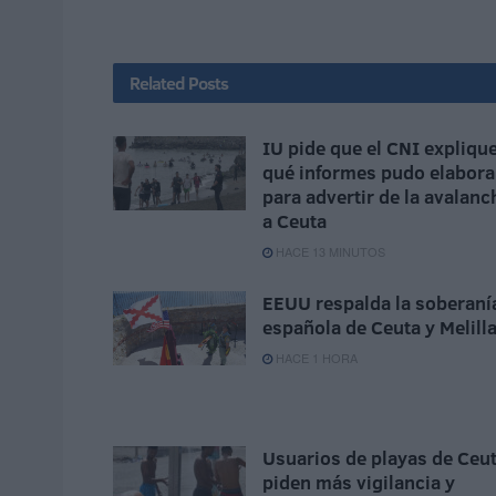
Related
Posts
IU pide que el CNI expliqu
qué informes pudo elabora
para advertir de la avalanc
a Ceuta
HACE 13 MINUTOS
EEUU respalda la soberaní
española de Ceuta y Melill
HACE 1 HORA
Usuarios de playas de Ceu
piden más vigilancia y