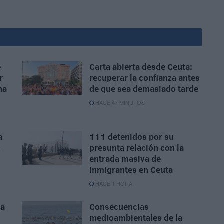
e
Carta abierta desde Ceuta:
r
recuperar la confianza antes
ha
de que sea demasiado tarde
HACE 47 MINUTOS
a
111 detenidos por su
a
presunta relación con la
entrada masiva de
inmigrantes en Ceuta
HACE 1 HORA
ta
Consecuencias
medioambientales de la