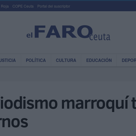
 Roja
COPE Ceuta
Portal del suscriptor
USTICIA
POLÍTICA
CULTURA
EDUCACIÓN
DEPO
riodismo marroquí t
rnos