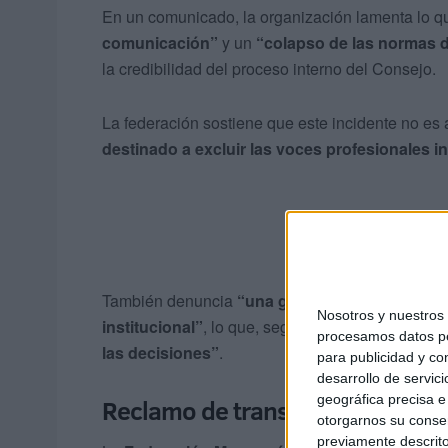
En un comunicado, la organización lamenta lo 
comunicación”
y un
“colapso de las normas de
la credibilidad del proceso interno del Consejo.
La federación sostiene que este incidente no es 
destinado a excluir las voces profesionales 
También denuncia
“una gestión sistemática pa
Nosotros y nuestro
institucional”
, lo que, según el texto,
“entrega l
procesamos datos per
las decisiones”
.
para publicidad y co
desarrollo de servici
geográfica precisa e 
Reclamo de transparencia y revis
otorgarnos su conse
previamente descrito