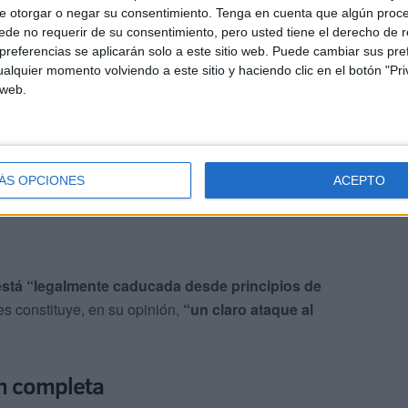
a
ha pedido que se
detenga el proceso legislativo en
e otorgar o negar su consentimiento.
Tenga en cuenta que algún proc
do con el proyecto de ley de reorganización del Consejo
de no requerir de su consentimiento, pero usted tiene el derecho de r
referencias se aplicarán solo a este sitio web. Puede cambiar sus pref
alquier momento volviendo a este sitio y haciendo clic en el botón "Pri
 web.
sponder a
“la misma lógica excluyente que se ha
l Gobierno
una solución legal y administrativa nueva
de continuar con
“una situación ilegal”
.
ÁS OPCIONES
ACEPTO
está “legalmente caducada desde principios de
es constituye, en su opinión,
“un claro ataque al
n completa