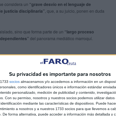
que considera un
“grave desvío en el lenguaje de
 justicia disciplinaria”
, que, a su juicio, ponen en duda
aislado, sino que forma parte de un
“largo proceso
independientes”
del panorama mediático marroquí.
Su privacidad es importante para nosotros
ra marginarlas y excluirlas de la representación
s 1733
socios
almacenamos y/o accedemos a información en un disposit
as llaves del sector a una sola parte que monopoliza
sonales, como identificadores únicos e información estándar enviada 
ntenido personalizado, medición de publicidad y contenido, investigaci
os.
Con su permiso, nosotros y nuestros socios podemos utilizar datos 
identificación mediante las características de dispositivos. Puede hacer
ión del proceso legislativo
ntimiento a nosotros y a nuestros 1733 socios para que llevemos a ca
. De forma alternativa, puede acceder a información más detallada y 