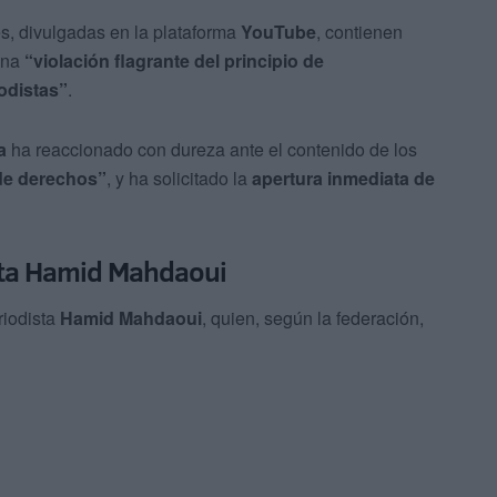
es, divulgadas en la plataforma
YouTube
, contienen
una
“violación flagrante del principio de
odistas”
.
a
ha reaccionado con dureza ante el contenido de los
de derechos”
, y ha solicitado la
apertura inmediata de
dista Hamid Mahdaoui
riodista
Hamid Mahdaoui
, quien, según la federación,