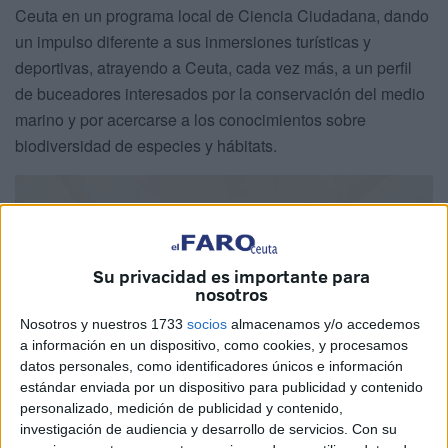
Ceuta en un programa local de Ciencia Ciudadana, dando
un impulso diferente a sus inmersiones turísticas y
deportivas, atrayendo a Ceuta, cada vez más, a un perfil
de buceadores interesados por la conservación del medio
marino y por acercarse a los conocimientos sobre
biodiversidad de especies y hábitats.
Su privacidad es importante para
nosotros
Nosotros y nuestros 1733
socios
almacenamos y/o accedemos
a información en un dispositivo, como cookies, y procesamos
datos personales, como identificadores únicos e información
estándar enviada por un dispositivo para publicidad y contenido
personalizado, medición de publicidad y contenido,
investigación de audiencia y desarrollo de servicios.
Con su