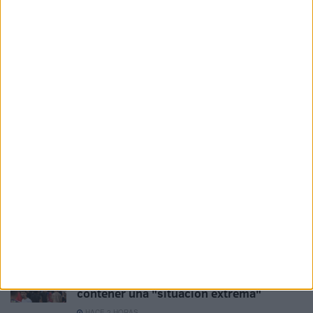
Faltan fichajes, pero sobran los motivos
para ilusionarse
HACE 20 MINUTOS
Vecinos e inmigrantes que duermen en el
Sarchal se unen para limpiar la playa
HACE 53 MINUTOS
El PSOE de Ceuta: "No podemos permitir
que ninguna mujer o niña se sienta
desprotegida"
HACE 1 HORA
Al menos 6 colegios de Ceuta sufren
entradas y daños a casi un mes del inicio
del curso
HACE 2 HORAS
Colapso en el CETI: 12 vigilantes para
contener una "situación extrema"
HACE 2 HORAS