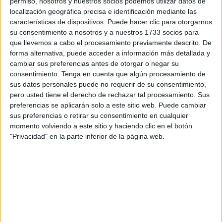
permiso, nosotros y nuestros socios podemos utilizar datos de
localización geográfica precisa e identificación mediante las
características de dispositivos. Puede hacer clic para otorgarnos
su consentimiento a nosotros y a nuestros 1733 socios para
que llevemos a cabo el procesamiento previamente descrito. De
forma alternativa, puede acceder a información más detallada y
El Ejemplo de Javier Galán y de David Bedia, junto a
cambiar sus preferencias antes de otorgar o negar su
todos los miembros del mentado centro, reconforta y
consentimiento.
Tenga en cuenta que algún procesamiento de
motiva todavía más, a seguir explorando por la causa del
sus datos personales puede no requerir de su consentimiento,
conocimiento científico y la protección de nuestro precioso
pero usted tiene el derecho de rechazar tal procesamiento. Sus
preferencias se aplicarán solo a este sitio web. Puede cambiar
y frágil mar. Las colaboraciones siempre son fructíferas y
sus preferencias o retirar su consentimiento en cualquier
refuerzan el sagrado vínculo de la amistad, y la fraternidad
momento volviendo a este sitio y haciendo clic en el botón
desinteresada, que debe presidir a modo de lema, escrito
"Privacidad" en la parte inferior de la página web.
en letras doradas, las buenas relaciones entre seres
humanos. Es una de las claves de nuestra humanidad, y
suele proteger de otro tipo de comportamientos poco
genuinos e invadidos de segundas intenciones.
Si estamos atentos a las señales invisibles, pero ciertas,
pues algo que no se pueda medir y contabilizar no lo hace