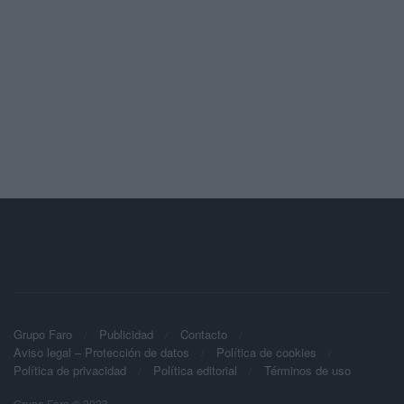
Grupo Faro
Publicidad
Contacto
Aviso legal – Protección de datos
Política de cookies
Política de privacidad
Política editorial
Términos de uso
Grupo Faro © 2023