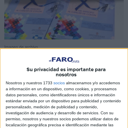
Imagen de archivo
Su privacidad es importante para
nosotros
El director general de
Salud Pública
y Equidad en Salud,
Pedro Gullón, ha anunciado este viernes que Sanidad
Nosotros y nuestros 1733
socios
almacenamos y/o accedemos
ampliará el cribado colorrectal hasta los 74 años, una
a información en un dispositivo, como cookies, y procesamos
datos personales, como identificadores únicos e información
decisión que también tiene repercusión en Ceuta.
estándar enviada por un dispositivo para publicidad y contenido
personalizado, medición de publicidad y contenido,
La información la ha dado a conocer durante el encuentro
investigación de audiencia y desarrollo de servicios.
Con su
‘10 años del programa de cribado de cáncer colorrectal’
permiso, nosotros y nuestros socios podemos utilizar datos de
del Ministerio de
Sanidad
, donde se han valorado los
localización geográfica precisa e identificación mediante las