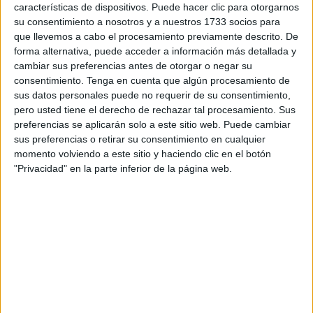
avances y el desarrollo de los programas de cribado,
características de dispositivos. Puede hacer clic para otorgarnos
su consentimiento a nosotros y a nuestros 1733 socios para
haciendo énfasis en los factores de éxito y las barreras
que llevemos a cabo el procesamiento previamente descrito. De
existentes.
forma alternativa, puede acceder a información más detallada y
cambiar sus preferencias antes de otorgar o negar su
Gullón, encargado de inaugurar la jornada, ha subrayado
consentimiento.
Tenga en cuenta que algún procesamiento de
los 7,5 millones de fondos Plan de Recuperación,
sus datos personales puede no requerir de su consentimiento,
Transformación y Resiliencia de 2021 a 2023 para la
pero usted tiene el derecho de rechazar tal procesamiento. Sus
preferencias se aplicarán solo a este sitio web. Puede cambiar
extensión del cribado. Asimismo, ha destacado que se ha
sus preferencias o retirar su consentimiento en cualquier
superado por primera vez la cobertura por invitación a final
momento volviendo a este sitio y haciendo clic en el botón
de 2023.
"Privacidad" en la parte inferior de la página web.
De acuerdo con lo anunciado por el director general de
Salud Pública y Equidad en Salud, "se ampliará el cribado
colorrectal hasta los 74 años de edad siguiendo
recomendaciones europeas e informe RedETS". Este
cambio de criterio deberá ser aprobado en la Comisión de
Salud Pública del Consejo Interterritorial del Sistema
Nacional de Salud.