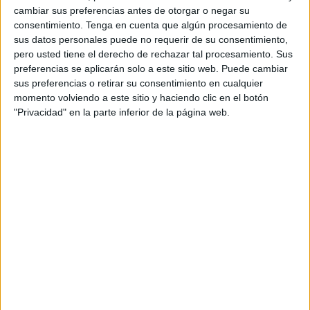
Marina española nº 9.
cambiar sus preferencias antes de otorgar o negar su
consentimiento.
Tenga en cuenta que algún procesamiento de
Hay que recordar que este programa, que se articula
sus datos personales puede no requerir de su consentimiento,
pero usted tiene el derecho de rechazar tal procesamiento. Sus
mediante un convenio entre la Ciudad y el Ingesa y en el
preferencias se aplicarán solo a este sitio web. Puede cambiar
que colaboran las oficinas de farmacias y la Asociación
sus preferencias o retirar su consentimiento en cualquier
Española contra el Cáncer (AECC), ha ampliado este año
momento volviendo a este sitio y haciendo clic en el botón
su cobertura a la población entre 60 y 69 años. Las
"Privacidad" en la parte inferior de la página web.
personas que estén interesadas en participar pueden
acudir a cualquier farmacia de la ciudad y se le
proporcionará toda la información, así como a los teléfonos
956, 51 10 41, 956 51 94 42 y 856 20 02 39 o a través del
correo electrónico prevecolon@ceuta.es.
El Área de Sanidad recuerda que, ante este tipo de tumor,
son fundamentales tanto las medidas preventivas -de
alimentación y hábitos saludables- como la detección
temprana, que es de probada eficacia y efectividad en la
disminución de la mortalidad del cáncer colorrectal. La