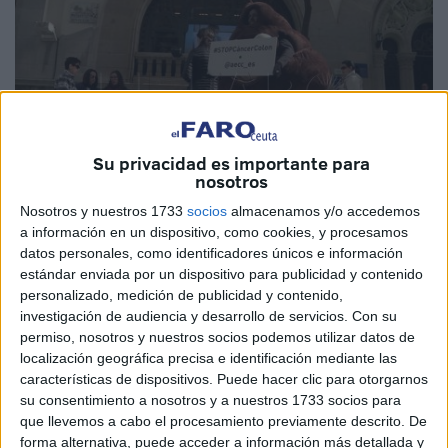
Su privacidad es importante para
nosotros
Nosotros y nuestros 1733
socios
almacenamos y/o accedemos
a información en un dispositivo, como cookies, y procesamos
Imagen de archivo
datos personales, como identificadores únicos e información
estándar enviada por un dispositivo para publicidad y contenido
personalizado, medición de publicidad y contenido,
investigación de audiencia y desarrollo de servicios.
Con su
La Consejería de Sanidad, Servicios Sociales e Igualdad
permiso, nosotros y nuestros socios podemos utilizar datos de
informa de que, a partir del lunes, día 11 de noviembre, la
localización geográfica precisa e identificación mediante las
características de dispositivos. Puede hacer clic para otorgarnos
entrega de los test de sangre oculta en heces del
su consentimiento a nosotros y a nuestros 1733 socios para
Programa de Cribado de Cáncer Colorrectal, se realizará
que llevemos a cabo el procesamiento previamente descrito. De
en el Laboratorio de la Clínica Septem, en el Paseo de la
forma alternativa, puede acceder a información más detallada y