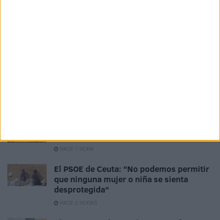
de participar Whitman y Thoreau.
Related
Posts
La contracrónica del Ceuta-Málaga:
Faltan fichajes, pero sobran los motivos
para ilusionarse
HACE 37 MINUTOS
Vecinos e inmigrantes que duermen en el
Sarchal se unen para limpiar la playa
HACE 1 HORA
El PSOE de Ceuta: "No podemos permitir
que ninguna mujer o niña se sienta
desprotegida"
HACE 2 HORAS