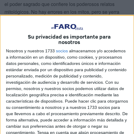
el poder sagrado que confiere los poderosos relatos
mitológicos. No hay errores en los mitos, pero se yerra
cuando se quiere obcecadamente aplicar una explicación
racionalista a algo que no puede racionalizarse. Los mitos
sirven a fines y cometidos diversos que en definitiva
Su privacidad es importante para
nosotros
permiten anclarnos a la vida dando sentido a la existencia;
nos mantienen a salvo de la intemperie de los positivistas
Nosotros y nuestros 1733
socios
almacenamos y/o accedemos
a información en un dispositivo, como cookies, y procesamos
y la desacralización del mundo y del propio universo. Los
datos personales, como identificadores únicos e información
otros seres vivos no van por el mundo racionalizándolo
estándar enviada por un dispositivo para publicidad y contenido
todo y quizá no necesiten los mitos de la misma manera
personalizado, medición de publicidad y contenido,
que nosotros, pero puedo intuir que sienten los paisajes
investigación de audiencia y desarrollo de servicios.
Con su
permiso, nosotros y nuestros socios podemos utilizar datos de
naturales y el palpitar de Gaia con gran pasión.
localización geográfica precisa e identificación mediante las
características de dispositivos. Puede hacer clic para otorgarnos
su consentimiento a nosotros y a nuestros 1733 socios para
que llevemos a cabo el procesamiento previamente descrito. De
forma alternativa, puede acceder a información más detallada y
cambiar sus preferencias antes de otorgar o negar su
consentimiento.
Tenga en cuenta que algún procesamiento de