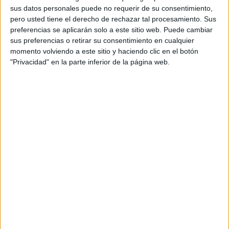
sus datos personales puede no requerir de su consentimiento,
pero usted tiene el derecho de rechazar tal procesamiento. Sus
preferencias se aplicarán solo a este sitio web. Puede cambiar
sus preferencias o retirar su consentimiento en cualquier
momento volviendo a este sitio y haciendo clic en el botón
"Privacidad" en la parte inferior de la página web.
El otro ámbito del que proviene mi más ferviente interés
mitológico es el de los paisajes naturales con las criaturas
animadas e inertes que lo pueblan. A mis amados canes
solo he tenido que observarlos para comprender el
profundo vínculo de su unión con la Magna Mater: dos
libros sobre las montañas y el litoral norteafricano les han
sido dedicados por su inquebrantable fidelidad al planeta.
No hay peor ciego que el que no quiere ver ni mayor necio
que aquel que lo reduce todo a numerología, ecuaciones y