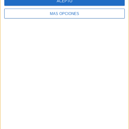
ACEPTO
MÁS OPCIONES
Cuando se observa, también pensamos y reflexionamos
llegando a conclusiones que en el caso de la ciencia
natural deben tener un refrendo y una teoría explicativa
plausible para poder construir un poderoso discurso