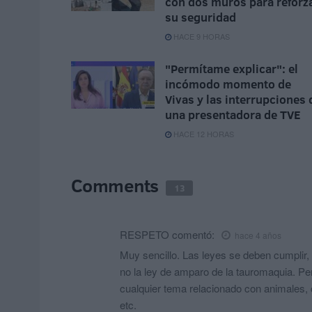
con dos muros para reforz
su seguridad
HACE 9 HORAS
"Permítame explicar": el
incómodo momento de
Vivas y las interrupciones 
una presentadora de TVE
HACE 12 HORAS
Comments
13
RESPETO
comentó:
hace 4 años
Muy sencillo. Las leyes se deben cumplir,
no la ley de amparo de la tauromaquia. Pe
cualquier tema relacionado con animales, 
etc.