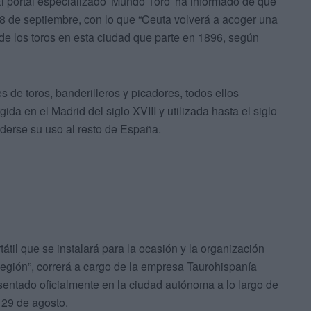
l portal especializado 'Mundo Toro' ha informado de que
18 de septiembre, con lo que “Ceuta volverá a acoger una
a de los toros en esta ciudad que parte en 1896, según
de toros, banderilleros y picadores, todos ellos
da en el Madrid del siglo XVIII y utilizada hasta el siglo
nderse su uso al resto de España.
tátil que se instalará para la ocasión y la organización
egión”, correrá a cargo de la empresa Taurohispanía
sentado oficialmente en la ciudad autónoma a lo largo de
 29 de agosto.