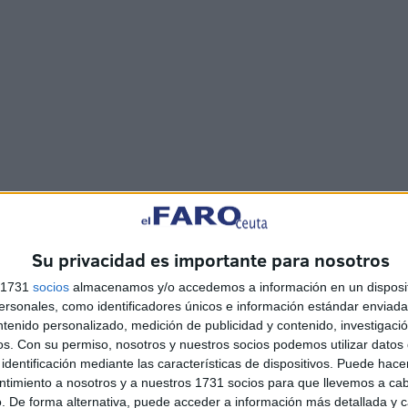
 de
toros
fue el 6 de mayo de 1995 y estoquearon el
o González. Con esta corrida, volverán los toros a suelo
eptiembre de 2018 que celebró su última corrida la
Su privacidad es importante para nosotros
s 1731
socios
almacenamos y/o accedemos a información en un disposit
sonales, como identificadores únicos e información estándar enviada 
ntenido personalizado, medición de publicidad y contenido, investigaci
os.
Con su permiso, nosotros y nuestros socios podemos utilizar datos 
identificación mediante las características de dispositivos. Puede hacer
ntimiento a nosotros y a nuestros 1731 socios para que llevemos a ca
. De forma alternativa, puede acceder a información más detallada y 