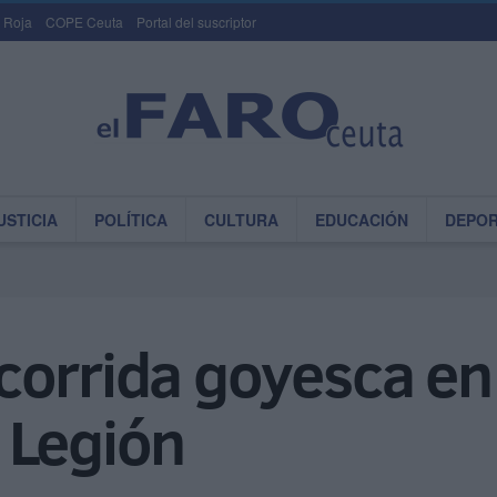
 Roja
COPE Ceuta
Portal del suscriptor
USTICIA
POLÍTICA
CULTURA
EDUCACIÓN
DEPO
corrida goyesca e
 Legión