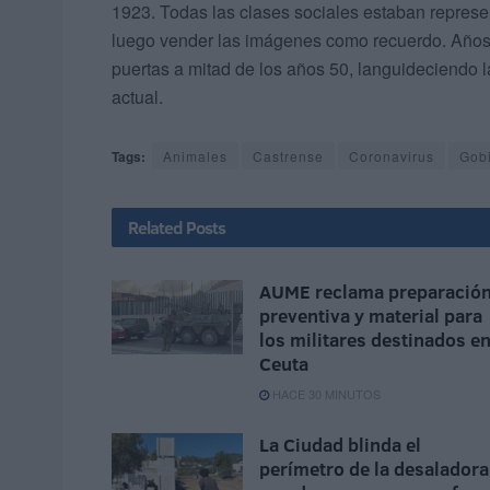
1923. Todas las clases sociales estaban represe
luego vender las imágenes como recuerdo. Años 
puertas a mitad de los años 50, languideciendo l
actual.
Tags:
Animales
Castrense
Coronavirus
Gob
Related
Posts
AUME reclama preparació
preventiva y material para
los militares destinados e
Ceuta
HACE 30 MINUTOS
La Ciudad blinda el
perímetro de la desaladora