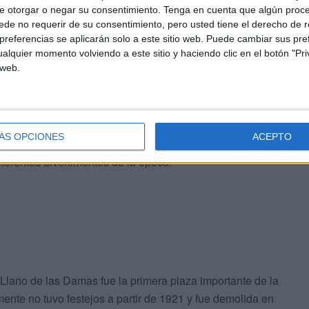
e otorgar o negar su consentimiento.
Tenga en cuenta que algún proc
mez Barceló, cree que la introducción de la
de no requerir de su consentimiento, pero usted tiene el derecho de r
tardía, posiblemente traída por los soldados de las
referencias se aplicarán solo a este sitio web. Puede cambiar sus pref
en el siglo XVII”. La primera plaza de toros de
alquier momento volviendo a este sitio y haciendo clic en el botón "Pri
 web.
en julio de 1883 para los festejos de agosto. Se ubicó
ieran toreros profesionales a lidiar en ella.
 existencia de un “circo taurino” en la casa número 13
ÁS OPCIONES
ACEPTO
 antiguo de callejón de la Botica, es decir, la actual calle
iferentes divertimentos de la época.
 Llano de las Damas fue la primera plaza importante de la
ente no tuvo festejos a partir de 1921 y fue demolida en