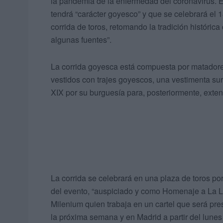
la pandemia de la enfermedad del coronavirus. E
tendrá “carácter goyesco” y que se celebrará el 
corrida de toros, retomando la tradición históric
algunas fuentes”.
La corrida goyesca está compuesta por matadores 
vestidos con trajes goyescos, una vestimenta surgi
XIX por su burguesía para, posteriormente, exte
La corrida se celebrará en una plaza de toros por
del evento, “auspiciado y como Homenaje a La L
Milenium quien trabaja en un cartel que será pre
la próxima semana y en Madrid a partir del lunes