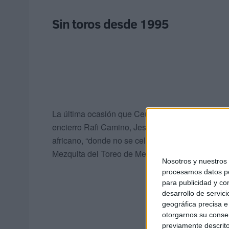
Sin toros desde 1995
La última ocasión que Ceuta acogió una corrida
encierro Rafi Camino, Jesulín de Ubrique y Crist
africano, “donde no se celebran festejos desde s
Mezquita del Toreo de Melilla”.
Nosotros y nuestro
procesamos datos per
para publicidad y co
desarrollo de servici
geográfica precisa e 
otorgarnos su conse
previamente descrito