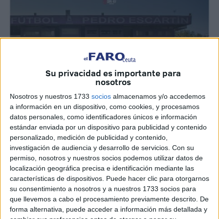
Su privacidad es importante para
nosotros
Nosotros y nuestros 1733
socios
almacenamos y/o accedemos
a información en un dispositivo, como cookies, y procesamos
datos personales, como identificadores únicos e información
estándar enviada por un dispositivo para publicidad y contenido
Foto: AD Ceuta
personalizado, medición de publicidad y contenido,
investigación de audiencia y desarrollo de servicios.
Con su
permiso, nosotros y nuestros socios podemos utilizar datos de
localización geográfica precisa e identificación mediante las
La
AD Ceuta FC
afrontará el próximo martes
2 de
características de dispositivos. Puede hacer clic para otorgarnos
diciembre
, a partir de las
20:00 horas
, uno de los partidos
su consentimiento a nosotros y a nuestros 1733 socios para
que llevemos a cabo el procesamiento previamente descrito. De
más ilusionantes de su temporada: la
segunda ronda de
forma alternativa, puede acceder a información más detallada y
la
Copa de S.M. el Rey Mapfre
, en la que se enfrentará al