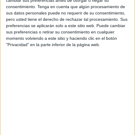
cambiar sus preferencias antes de otorgar o negar su
CD Guadalajara
en el estadio Pedro Escartín.
consentimiento.
Tenga en cuenta que algún procesamiento de
sus datos personales puede no requerir de su consentimiento,
El conjunto caballa, que llega con buenas sensaciones en
pero usted tiene el derecho de rechazar tal procesamiento. Sus
Copa tras eliminar a La FC Unión Atlético, buscará dar un
preferencias se aplicarán solo a este sitio web. Puede cambiar
sus preferencias o retirar su consentimiento en cualquier
paso
más en la competición copera y seguir soñando
momento volviendo a este sitio y haciendo clic en el botón
con avanzar hacia una fase en la que podrían aparecer
"Privacidad" en la parte inferior de la página web.
rivales de categoría superior
.
El club alcarreño ha habilitado 300 entradas a un precio de
15 euros que se encuentran ya a la venta las entradas
para este duelo,
que se disputará en su estadio
, y ha
puesto a disposición de la afición visitante
300 butacas
,
con un precio único de
15 euros
. Tanto niños como
adultos deberán adquirir su localidad, mientras que los
menores de
5 años
podrán acceder de manera gratuita.
La venta de entradas se realiza exclusivamente a través
de la web oficial habilitada por el CD Guadalajara, en el