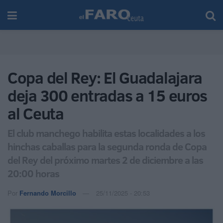
Copa del Rey: El Guadalajara
deja 300 entradas a 15 euros
al Ceuta
El club manchego habilita estas localidades a los
hinchas caballas para la segunda ronda de Copa
del Rey del próximo martes 2 de diciembre a las
20:00 horas
Por
Fernando Morcillo
25/11/2025 - 20:53